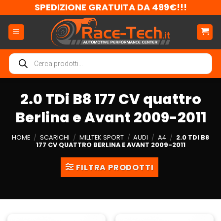
Salta
SPEDIZIONE GRATUITA DA 499€!!!
ai
contenuti
Ricerca
prodotti
2.0 TDi B8 177 CV quattro
Berlina e Avant 2009-2011
HOME
/
SCARICHI
/
MILLTEK SPORT
/
AUDI
/
A4
/
2.0 TDI B8
177 CV QUATTRO BERLINA E AVANT 2009-2011
FILTRA PRODOTTI