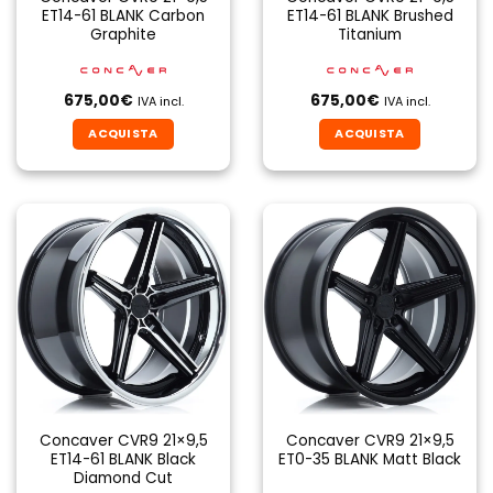
ET14-61 BLANK Carbon
ET14-61 BLANK Brushed
Graphite
Titanium
675,00
€
675,00
€
IVA incl.
IVA incl.
ACQUISTA
ACQUISTA
Concaver CVR9 21×9,5
Concaver CVR9 21×9,5
ET14-61 BLANK Black
ET0-35 BLANK Matt Black
Diamond Cut