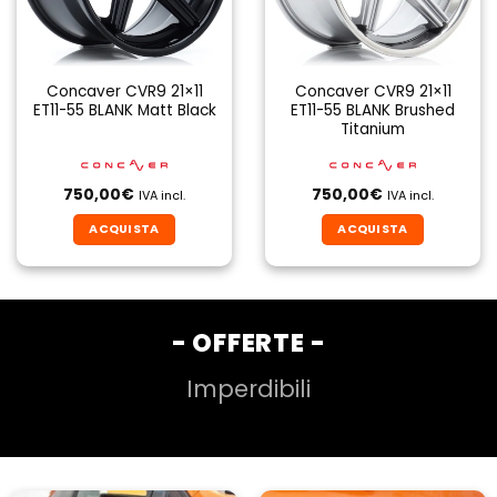
Concaver CVR9 21×11
Concaver CVR9 21×11
ET11-55 BLANK Matt Black
ET11-55 BLANK Brushed
Titanium
750,00
€
750,00
€
IVA incl.
IVA incl.
ACQUISTA
ACQUISTA
- OFFERTE -
Imperdibili