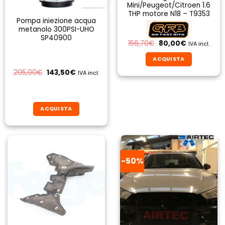
Mini/Peugeot/Citroen 1.6
THP motore N18 – T9353
Pompa iniezione acqua
metanolo 300PSI-UHO
SP40900
Il
Il
156,70
€
80,00
€
IVA incl.
prezzo
prezzo
originale
attuale
ACQUISTA
era:
è:
156,70€.
80,00€.
Il
Il
205,00
€
143,50
€
IVA incl.
prezzo
prezzo
originale
attuale
era:
è:
205,00€.
143,50€.
ACQUISTA
-50%