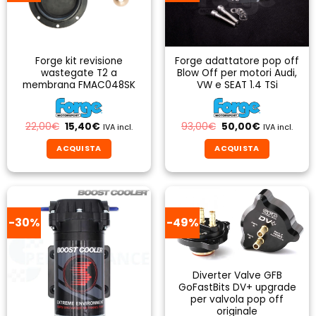
opzioni
possono
essere
scelte
Forge kit revisione
Forge adattatore pop off
nella
wastegate T2 a
Blow Off per motori Audi,
pagina
membrana FMAC048SK
VW e SEAT 1.4 TSi
del
prodotto
Il
Il
Il
Il
22,00
€
15,40
€
93,00
€
50,00
€
IVA incl.
IVA incl.
prezzo
prezzo
prezzo
prezzo
originale
attuale
originale
attuale
ACQUISTA
ACQUISTA
era:
è:
era:
è:
22,00€.
15,40€.
93,00€.
50,00€.
-30%
-49%
Diverter Valve GFB
GoFastBits DV+ upgrade
per valvola pop off
originale