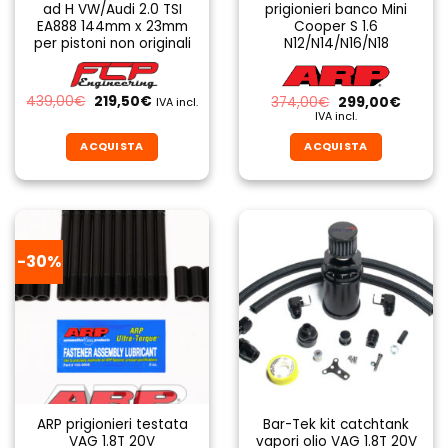
ad H VW/Audi 2.0 TSI
prigionieri banco Mini
EA888 144mm x 23mm
Cooper S 1.6
per pistoni non originali
N12/N14/N16/N18
Il
Il
439,00
€
219,50
€
Il
Il
374,00
€
299,00
€
IVA incl.
prezzo
prezzo
prezzo
prezzo
IVA incl.
originale
attuale
originale
attual
era:
è:
era:
è:
ACQUISTA
ACQUISTA
439,00€.
219,50€.
374,00€.
299,00
-30%
ARP prigionieri testata
Bar-Tek kit catchtank
VAG 1.8T 20V
vapori olio VAG 1.8T 20V