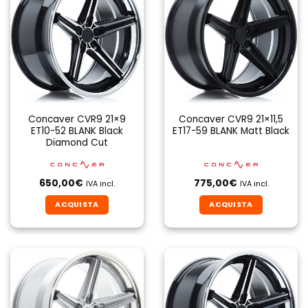
Concaver CVR9 21×9
Concaver CVR9 21×11,5
ET10-52 BLANK Black
ET17-59 BLANK Matt Black
Diamond Cut
650,00
€
775,00
€
IVA incl.
IVA incl.
ACQUISTA
ACQUISTA