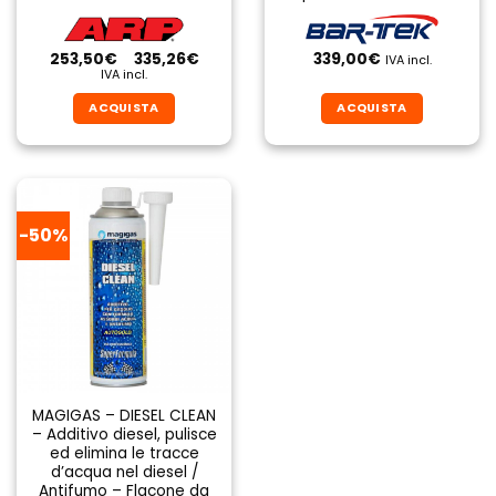
Fascia
253,50
€
-
335,26
€
339,00
€
IVA incl.
di
IVA incl.
prezzo:
da
ACQUISTA
ACQUISTA
253,50€
a
Questo
Questo
335,26€
prodotto
prodotto
ha
ha
più
più
varianti.
varianti.
-50%
Le
Le
opzioni
opzioni
possono
possono
essere
essere
scelte
scelte
nella
nella
pagina
pagina
del
del
MAGIGAS – DIESEL CLEAN
– Additivo diesel, pulisce
prodotto
prodotto
ed elimina le tracce
d’acqua nel diesel /
Antifumo – Flacone da