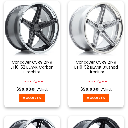
Concaver CVR9 21×9
Concaver CVR9 21×9
ET10-52 BLANK Carbon
ET10-52 BLANK Brushed
Graphite
Titanium
650,00
€
650,00
€
IVA incl.
IVA incl.
ACQUISTA
ACQUISTA