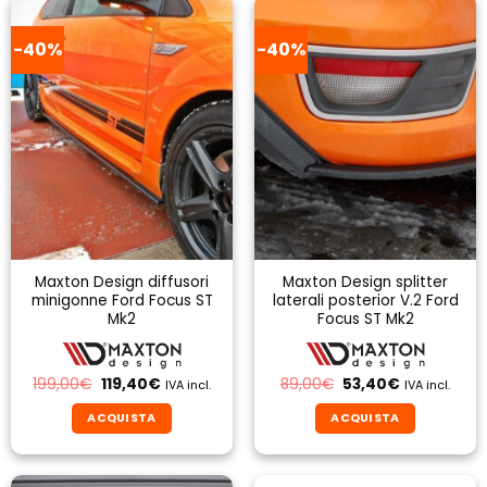
-40%
-40%
Maxton Design diffusori
Maxton Design splitter
minigonne Ford Focus ST
laterali posterior V.2 Ford
Mk2
Focus ST Mk2
Il
Il
Il
Il
199,00
€
119,40
€
89,00
€
53,40
€
IVA incl.
IVA incl.
prezzo
prezzo
prezzo
prezzo
originale
attuale
originale
attuale
ACQUISTA
ACQUISTA
era:
è:
era:
è:
199,00€.
119,40€.
89,00€.
53,40€.