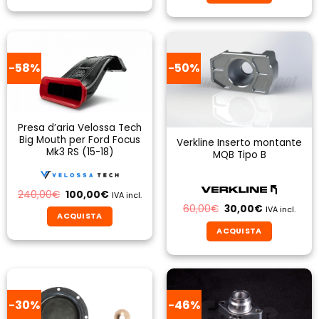
199,00€.
119,40€.
29,93€.
15,00€.
-58%
-50%
Presa d’aria Velossa Tech
Big Mouth per Ford Focus
Verkline Inserto montante
Mk3 RS (15-18)
MQB Tipo B
Il
Il
240,00
€
100,00
€
IVA incl.
prezzo
prezzo
Il
Il
60,00
€
30,00
€
IVA incl.
originale
attuale
prezzo
prezzo
ACQUISTA
era:
è:
originale
attuale
240,00€.
100,00€.
ACQUISTA
Questo
era:
è:
60,00€.
30,00€.
prodotto
ha
più
varianti.
-30%
-46%
Le