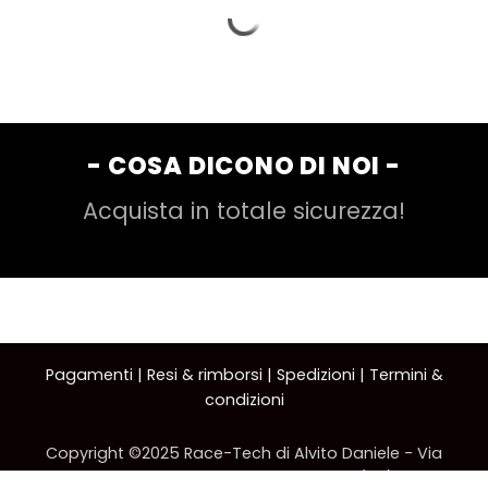
- COSA DICONO DI NOI -
Acquista in totale sicurezza!
Pagamenti
|
Resi & rimborsi
|
Spedizioni
|
Termini &
condizioni
Copyright ©2025 Race-Tech di Alvito Daniele - Via
Eugenio Montale 4 - 70043 Monopoli (BA) C.F.