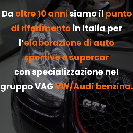
Da
oltre 10 anni
siamo il
punto
di riferimento
in Italia per
l’
elaborazione di auto
sportive e supercar
con specializzazione nel
gruppo VAG
VW/Audi benzina.