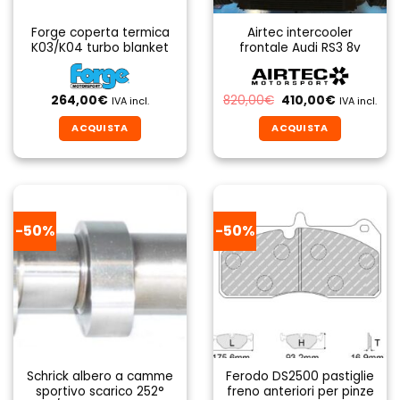
Forge coperta termica
Airtec intercooler
K03/K04 turbo blanket
frontale Audi RS3 8v
Il
Il
264,00
€
820,00
€
410,00
€
IVA incl.
IVA incl.
prezzo
prezzo
originale
attuale
ACQUISTA
ACQUISTA
era:
è:
820,00€.
410,00€.
-50%
-50%
Schrick albero a camme
Ferodo DS2500 pastiglie
sportivo scarico 252°
freno anteriori per pinze