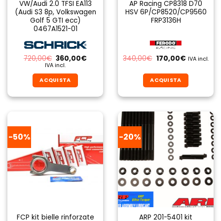
VW/Audi 2.0 TFSI EA113
AP Racing CP8318 D70
(Audi S3 8p, Volkswagen
HSV 6P/CP8520/CP9560
Golf 5 GTI ecc)
FRP3136H
0467A1521-01
Il
Il
Il
Il
720,00
€
360,00
€
340,00
€
170,00
€
IVA incl.
prezzo
prezzo
prezzo
prezzo
IVA incl.
originale
attuale
originale
attuale
era:
è:
era:
è:
ACQUISTA
ACQUISTA
720,00€.
360,00€.
340,00€.
170,00€.
-50%
-20%
FCP kit bielle rinforzate
ARP 201-5401 kit