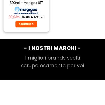
500ml – Magigas 917
Il
Il
29,93
€
15,00
€
IVA incl.
prezzo
prezzo
originale
attuale
ACQUISTA
era:
è:
29,93€.
15,00€.
- I NOSTRI MARCHI -
I migliori brands scelti
scrupolosamente per voi