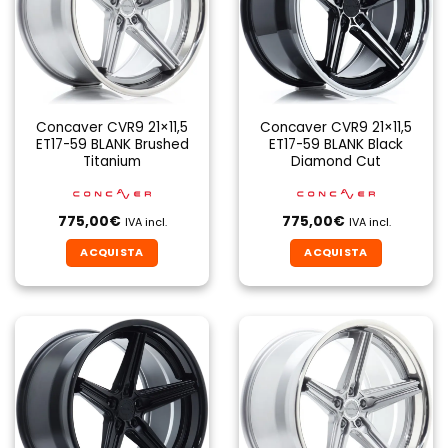
Concaver CVR9 21×11,5
Concaver CVR9 21×11,5
ET17-59 BLANK Brushed
ET17-59 BLANK Black
Titanium
Diamond Cut
775,00
€
775,00
€
IVA incl.
IVA incl.
ACQUISTA
ACQUISTA