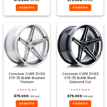
675,00
€
675,00
€
IVA incl.
IVA incl.
ACQUISTA
ACQUISTA
Concaver CVR9 21×9,5
Concaver CVR9 21×9,5
ET0-35 BLANK Brushed
ET0-35 BLANK Black
Titanium
Diamond Cut
675,00
€
675,00
€
IVA incl.
IVA incl.
ACQUISTA
ACQUISTA