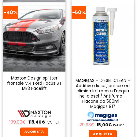
-40%
-50%
Maxton Design splitter
MAGIGAS – DIESEL CLEAN –
frontale V.4 Ford Focus ST
Additivo diesel, pulisce ed
Mk3 Facelift
elimina le tracce d’acqua
nel diesel / Antifumo –
Flacone da 500ml –
Magigas 917
Il
Il
199,00
€
119,40
€
IVA incl.
Il
Il
29,93
€
15,00
€
IVA incl.
prezzo
prezzo
prezzo
prezzo
originale
attuale
ACQUISTA
originale
attuale
era:
è:
ACQUISTA
era:
è: