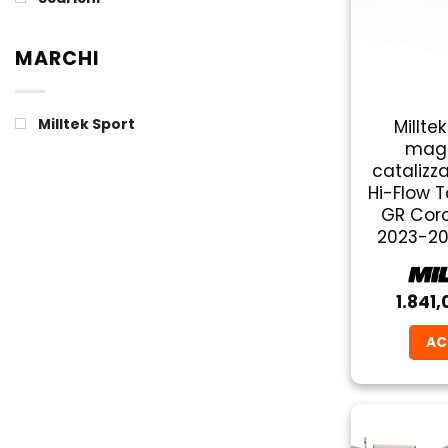
MARCHI
Milltek Sport
Millte
magg
catalizz
Hi-Flow 
GR Coro
2023-20
1.841,
AC