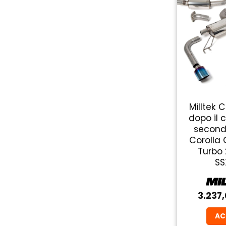
Milltek 
dopo il 
second
Corolla 
Turbo
SS
3.237
AC