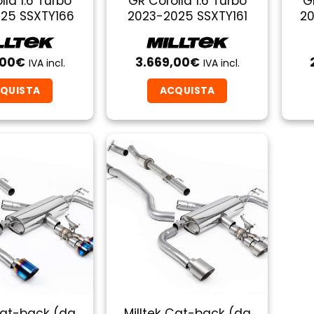
lla 1.6 Turbo
GR Corolla 1.6 Turbo
G
25 SSXTY166
2023-2025 SSXTY161
20
,00
€
3.669,00
€
IVA incl.
IVA incl.
QUISTA
ACQUISTA
Cat-back (da
Milltek Cat-back (da