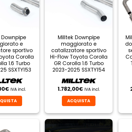
k Downpipe
Milltek Downpipe
Mi
iorato e
maggiorato e
do
atore sportivo
catalizzatore sportivo
s
Toyota Corolla
Hi-Flow Toyota Corolla
Co
lla 1.6 Turbo
GR Corolla 1.6 Turbo
25 SSXTY153
2023-2025 SSXTY154
00
€
1.782,00
€
IVA incl.
IVA incl.
QUISTA
ACQUISTA