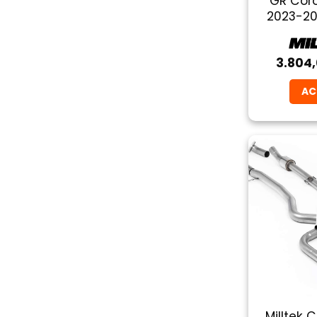
GR Coro
2023-20
3.804
AC
Milltek 