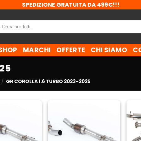
SPEDIZIONE GRATUITA DA 499€!!!
ca
tti
SHOP
MARCHI
OFFERTE
CHI SIAMO
C
025
/
GR COROLLA 1.6 TURBO 2023-2025