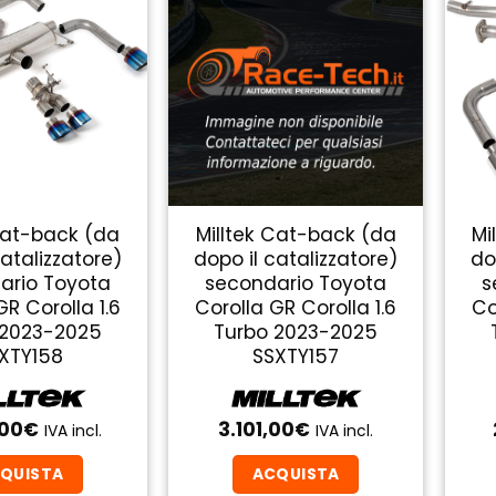
Cat-back (da
Milltek Cat-back (da
Mi
catalizzatore)
dopo il catalizzatore)
do
ario Toyota
secondario Toyota
s
GR Corolla 1.6
Corolla GR Corolla 1.6
Co
 2023-2025
Turbo 2023-2025
XTY158
SSXTY157
,00
€
3.101,00
€
IVA incl.
IVA incl.
QUISTA
ACQUISTA