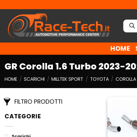
Salta
ai
contenuti
Ricer
prodo
HOME
GR Corolla 1.6 Turbo 2023-2
HOME
/
SCARICHI
/
MILLTEK SPORT
/
TOYOTA
/
COROLLA
FILTRO PRODOTTI
CATEGORIE
Scarichi