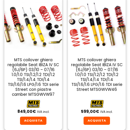
MTS coilover ghiera
MTS coilover ghiera
regolabile Seat IBIZA IV SC
regolabile Seat IBIZA IV SC
(6J/6P) 03/10 – 07/16
(6J/6P) 03/10 – 07/16
1.0/1.0 TSI/1.2/1.2 TDI/1.2
1.0/1.0 TSI/1.2/1.2 TDI/1.2
TSI/1.4/1.4 TDI/1.4
TSI/1.4/1.4 TDI/1.4
TSI/1.6/1.6 LPG/1.6 TDI serie
TSI/1.6/1.6 LPG/1.6 TDI serie
Street con piastre
Street MTSGWVW46
camber MTSGWVW97
849,00
€
599,00
€
IVA incl.
IVA incl.
ACQUISTA
ACQUISTA