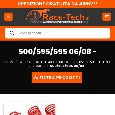
Salta
SPEDIZIONE GRATUITA DA 499€!!!
ai
contenuti
Ricerca
prodotti
500/595/695 06/08 -
HOME
/
SOSPENSIONI E TELAIO
/
MOLLE SPORTIVE
/
MTS TECHNIK
/
ABARTH
/
500/595/695 06/08 -
FILTRA PRODOTTI