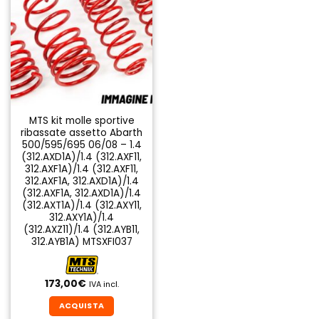
MTS kit molle sportive
ribassate assetto Abarth
500/595/695 06/08 – 1.4
(312.AXD1A)/1.4 (312.AXF11,
312.AXF1A)/1.4 (312.AXF11,
312.AXF1A, 312.AXD1A)/1.4
(312.AXF1A, 312.AXD1A)/1.4
(312.AXT1A)/1.4 (312.AXY11,
312.AXY1A)/1.4
(312.AXZ11)/1.4 (312.AYB11,
312.AYB1A) MTSXFI037
173,00
€
IVA incl.
ACQUISTA