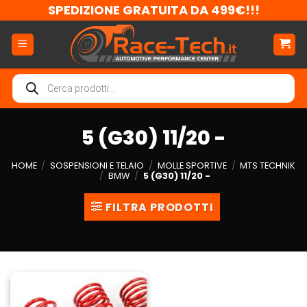
Salta
SPEDIZIONE GRATUITA DA 499€!!!
ai
contenuti
Ricerca
prodotti
5 (G30) 11/20 -
HOME
/
SOSPENSIONI E TELAIO
/
MOLLE SPORTIVE
/
MTS TECHNIK
/
BMW
/
5 (G30) 11/20 -
FILTRA PRODOTTI