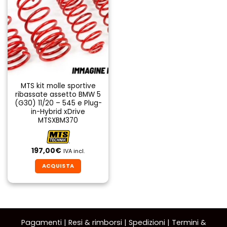
MTS kit molle sportive
ribassate assetto BMW 5
(G30) 11/20 – 545 e Plug-
in-Hybrid xDrive
MTSXBM370
197,00
€
IVA incl.
ACQUISTA
Pagamenti
|
Resi & rimborsi
|
Spedizioni
|
Termini &