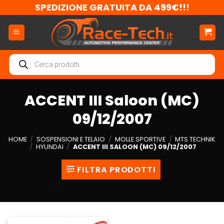
Salta
SPEDIZIONE GRATUITA DA 499€!!!
ai
contenuti
Ricerca
prodotti
ACCENT III Saloon (MC)
09/12/2007
HOME
/
SOSPENSIONI E TELAIO
/
MOLLE SPORTIVE
/
MTS TECHNIK
/
HYUNDAI
/
ACCENT III SALOON (MC) 09/12/2007
FILTRA PRODOTTI