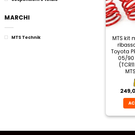
MARCHI
MTS Technik
MTS kit 
ribass
Toyota PR
05/90 
(TCR11
MT
249,
AC