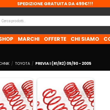
SPEDIZIONE GRATUITA DA 499€!!!
ca
tti
SHOP
MARCHI
OFFERTE
CHI SIAMO
C
CHNIK
/
TOYOTA
/
PREVIA I (R1/R2) 05/90 - 2005