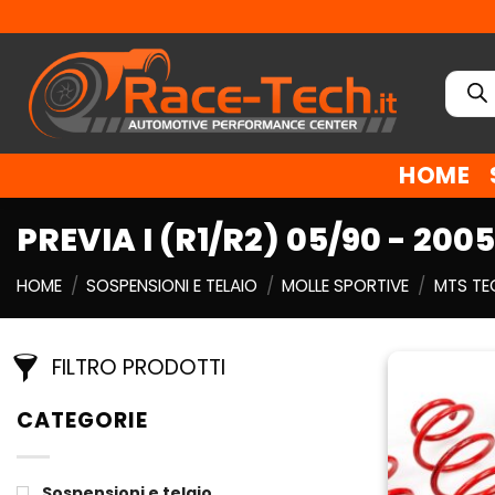
Salta
ai
contenuti
Ricer
prodo
HOME
PREVIA I (R1/R2) 05/90 - 2005
HOME
/
SOSPENSIONI E TELAIO
/
MOLLE SPORTIVE
/
MTS TE
FILTRO PRODOTTI
CATEGORIE
Sospensioni e telaio