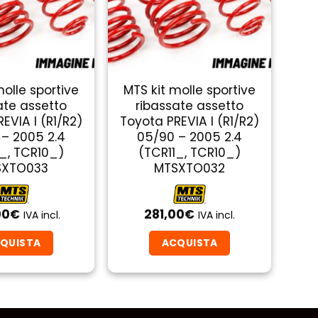
molle sportive
MTS kit molle sportive
ate assetto
ribassate assetto
EVIA I (R1/R2)
Toyota PREVIA I (R1/R2)
– 2005 2.4
05/90 – 2005 2.4
_, TCR10_)
(TCR11_, TCR10_)
SXTO033
MTSXTO032
00
€
281,00
€
IVA incl.
IVA incl.
QUISTA
ACQUISTA