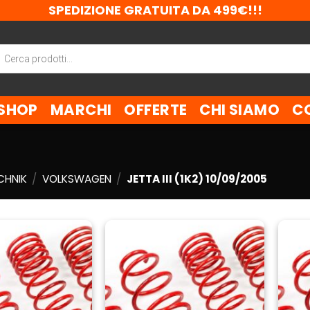
SPEDIZIONE GRATUITA DA 499€!!!
ca
tti
SHOP
MARCHI
OFFERTE
CHI SIAMO
C
CHNIK
/
VOLKSWAGEN
/
JETTA III (1K2) 10/09/2005