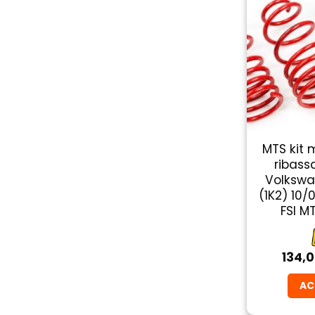
MTS kit 
ribass
Volkswa
(1K2) 10/
FSI 
134,
AC