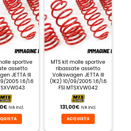
molle sportive
MTS kit molle sportive
ate assetto
ribassate assetto
gen JETTA III
Volkswagen JETTA III
09/2005 1.6/1.6
(1K2) 10/09/2005 1.6/1.6
MTSXVW043
FSI MTSXVW042
00
€
131,00
€
IVA incl.
IVA incl.
QUISTA
ACQUISTA