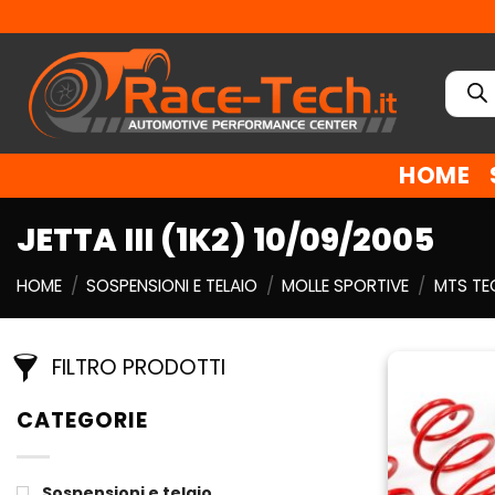
Salta
ai
contenuti
Ricer
prodo
HOME
JETTA III (1K2) 10/09/2005
HOME
/
SOSPENSIONI E TELAIO
/
MOLLE SPORTIVE
/
MTS TE
FILTRO PRODOTTI
CATEGORIE
Sospensioni e telaio