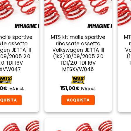
molle sportive
MTS kit molle sportive
MT
ate assetto
ribassate assetto
gen JETTA III
Volkswagen JETTA III
Vo
0/09/2005 2.0
(1K2) 10/09/2005 2.0
(
.0 TDI 16V
TDI/2.0 TDI 16V
T
XVW047
MTSXVW046
00
€
151,00
€
IVA incl.
IVA incl.
QUISTA
ACQUISTA