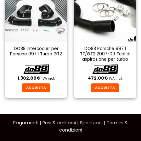
DO88 Intercooler per
DO88 Porsche 997.1
Porsche 997.1 Turbo GT2
TT/GT2 2007-09 Tubi di
aspirazione per turbo
1.302,00
€
472,00
€
IVA incl.
IVA incl.
ACQUISTA
ACQUISTA
Pagamenti
|
Resi & rimborsi
|
Spedizioni
|
Termini &
condizioni