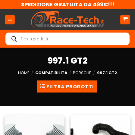
Salta
SPEDIZIONE GRATUITA DA 499€!!!
ai
contenuti
Ricerca
prodotti
997.1 GT2
HOME
/
COMPATIBILITA
/
PORSCHE
/
997.1 GT2
FILTRA PRODOTTI