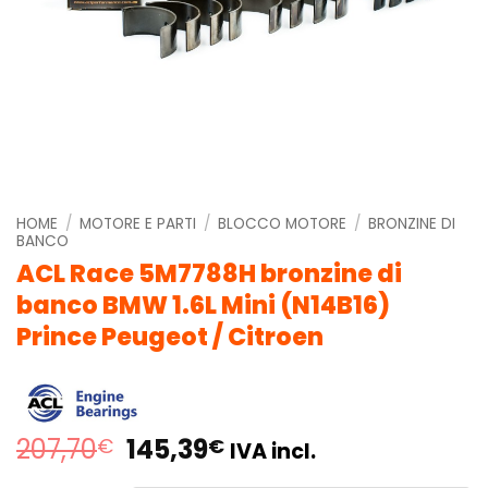
HOME
/
MOTORE E PARTI
/
BLOCCO MOTORE
/
BRONZINE DI
BANCO
ACL Race 5M7788H bronzine di
banco BMW 1.6L Mini (N14B16)
Prince Peugeot / Citroen
Il
Il
207,70
145,39
€
€
IVA incl.
prezzo
prezzo