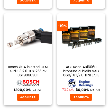
ACQUISTA
ACQUISTA
era:
è:
era:
è:
60,00€.
42,00€.
90,00€.
70,00€.
-19%
Bosch kit 4 iniettori OEM
ACL Race 4B1606H
Audi S3 2.0 TFSI 265 cv
bronzine di biella VAG
06F906036F
G60/1.8T/2.0 TFSI EA113
Il
Il
1.100,00
€
73,74
€
60,00
€
IVA incl.
IVA incl.
prezzo
prezzo
originale
attuale
ACQUISTA
ACQUISTA
era:
è:
73,74€.
60,00€.
Questo
prodotto