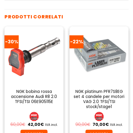
PRODOTTI CORRELATI
-30%
-22%
NGK bobina rossa
NGK platinum PFR7S8EG
accensione Audi R8 2.0
set 4 candele per motori
TFSI/TSI 06E905115E
VAG 2.0 TFSI/TSI
stock/stage1
Il
Il
Il
Il
60,00
€
42,00
€
90,00
€
70,00
€
IVA incl.
IVA incl.
prezzo
prezzo
prezzo
prezzo
originale
attuale
originale
attuale