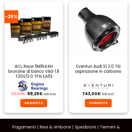
ha
più
-25%
varianti.
Le
opzioni
possono
essere
scelte
nella
pagina
ACL Race 5M1644H
Eventuri Audi S1 2.0 TSI
del
bronzine di banco VAG 1.8
aspirazione in carbonio
prodotto
T20V/2.0 TFSI EA113
Il
Il
92,33
€
69,25
€
743,00
€
IVA incl.
IVA incl.
prezzo
prezzo
originale
attuale
ACQUISTA
ACQUISTA
era:
è:
92,33€.
69,25€.
Questo
prodotto
ha
Pagamenti
|
Resi & rimborsi
|
Spedizioni
|
Termini &
più