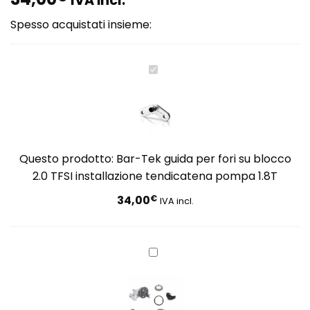
IVA incl.
Spesso acquistati insieme:
Bar-
Tek
guida
per
fori
su
Questo prodotto:
Bar-Tek guida per fori su blocco
blocco
2.0 TFSI installazione tendicatena pompa 1.8T
2.0
TFSI
34,00
€
IVA incl.
installazione
tendicatena
pompa
Race-
1.8T
Tech
kit
conversione