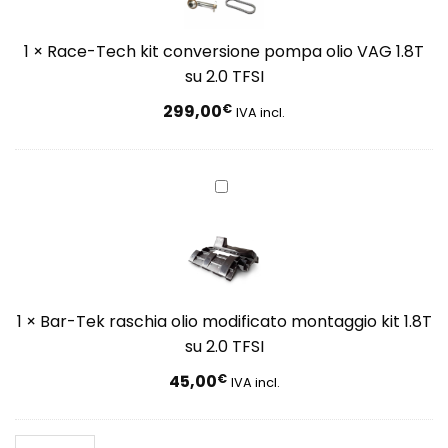
pompa
olio
1
×
Race-Tech kit conversione pompa olio VAG 1.8T
VAG
su 2.0 TFSI
1.8T
su
299,00
€
IVA incl.
2.0
TFSI
Bar-
Tek
raschia
olio
modificato
montaggio
1
×
Bar-Tek raschia olio modificato montaggio kit 1.8T
kit
su 2.0 TFSI
1.8T
su
45,00
€
IVA incl.
2.0
TFSI
Bar-Tek guida per fori su blocco 2.0 TFSI installazione 