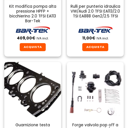
Kit modifica pompa alta
Rulli per punteria idraulica
pressione HPFP +
VW/Audi 2.0 TFSI EA113/2.0
bicchierino 2.0 TFSI EA113
TSI EA888 Gen2/2.5 TFSI
Bar-Tek
409,00
€
11,00
€
IVA incl.
IVA incl.
ACQUISTA
ACQUISTA
Guarnizione testa
Forge valvola pop off a