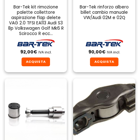
Bar-Tek kit rimozione
Bar-Tek rinforzo albero
palette collettore
billet cambio manuale
aspirazione flap delete
VW/Audi 02M e 02Q
VAG 2.0 TFSI EA113 Audi S3
8p Volkswagen Golf Mk6 R
Scirocco R ecc…
92,00
€
90,00
€
IVA incl.
IVA incl.
ACQUISTA
ACQUISTA