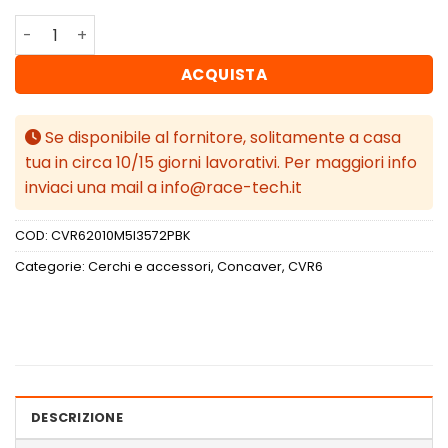
Concaver CVR6 20x10 ET35 5x120 Platinum Black quantit
ACQUISTA
Se disponibile al fornitore, solitamente a casa
tua in circa 10/15 giorni lavorativi. Per maggiori info
inviaci una mail a info@race-tech.it
COD:
CVR62010M5I3572PBK
Categorie:
Cerchi e accessori
,
Concaver
,
CVR6
DESCRIZIONE