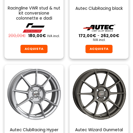
Racingline VWR stud & nut
Autec ClubRacing black
kit conversione
colonnette e dadi
Il
Il
Fascia
200,00
€
180,00
€
172,00
€
-
262,00
€
IVA incl.
prezzo
prezzo
di
IVA incl.
originale
attuale
prezzo
era:
è:
da
ACQUISTA
ACQUISTA
200,00€.
180,00€.
172,00
a
Questo
Questo
262,0
prodotto
prodotto
ha
ha
più
più
varianti.
varianti.
Le
Le
opzioni
opzioni
possono
possono
essere
essere
scelte
scelte
nella
nella
pagina
pagina
Autec ClubRacing Hyper
Autec Wizard Gunmetal
del
del