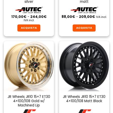
silver
matt
prodotto
prodotto
Fascia
Fascia
170,00
€
-
244,00
€
88,00
€
-
209,00
€
IVA incl.
di
di
IVA incl.
prezzo:
prezzo:
da
da
ACQUISTA
ACQUISTA
170,00€
88,00€
a
a
Questo
Questo
244,00€
209,00€
prodotto
prodotto
ha
ha
più
più
varianti.
varianti.
Le
Le
opzioni
opzioni
possono
possono
essere
essere
scelte
scelte
nella
nella
pagina
pagina
JR Wheels JR10 15×7 ET30
JR Wheels JR10 15×7 ET30
del
del
4×100/108 Gold w/
4×100/108 Matt Black
prodotto
prodotto
Machined Lip