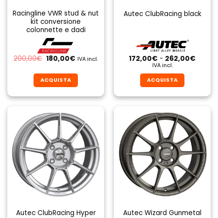
Racingline VWR stud & nut
Autec ClubRacing black
kit conversione
colonnette e dadi
Il
Il
Fascia
200,00
€
180,00
€
172,00
€
-
262,00
€
IVA incl.
prezzo
prezzo
di
IVA incl.
originale
attuale
prezzo
era:
è:
da
ACQUISTA
ACQUISTA
200,00€.
180,00€.
172,00
a
Questo
Questo
262,0
prodotto
prodotto
ha
ha
più
più
varianti.
varianti.
Le
Le
opzioni
opzioni
possono
possono
essere
essere
scelte
scelte
nella
nella
pagina
pagina
Autec ClubRacing Hyper
Autec Wizard Gunmetal
del
del