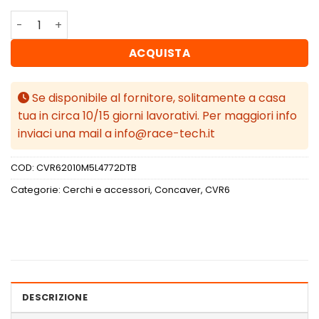
Concaver CVR6 20x10 ET47 5x112 Double Tinted Black qu
ACQUISTA
Se disponibile al fornitore, solitamente a casa
tua in circa 10/15 giorni lavorativi. Per maggiori info
inviaci una mail a info@race-tech.it
COD:
CVR62010M5L4772DTB
Categorie:
Cerchi e accessori
,
Concaver
,
CVR6
DESCRIZIONE