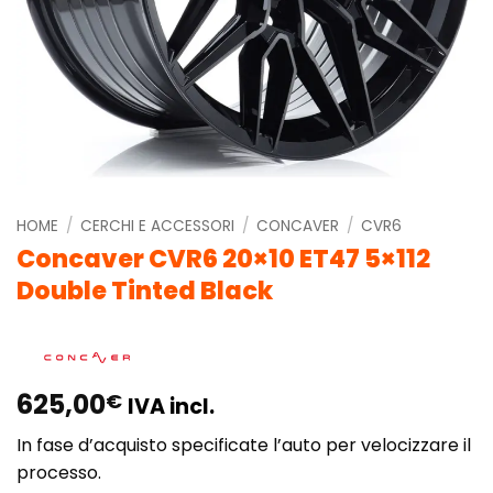
HOME
/
CERCHI E ACCESSORI
/
CONCAVER
/
CVR6
Concaver CVR6 20×10 ET47 5×112
Double Tinted Black
625,00
€
IVA incl.
In fase d’acquisto specificate l’auto per velocizzare il
processo.