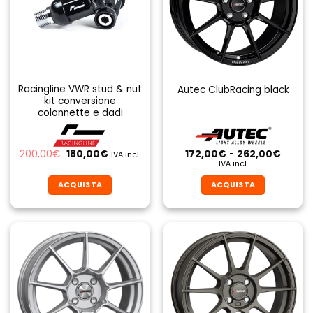
Racingline VWR stud & nut
Autec ClubRacing black
kit conversione
colonnette e dadi
Il
Il
Fascia
200,00
€
180,00
€
172,00
€
-
262,00
€
IVA incl.
prezzo
prezzo
di
IVA incl.
originale
attuale
prezzo
era:
è:
da
ACQUISTA
ACQUISTA
200,00€.
180,00€.
172,00
a
Questo
Questo
262,0
prodotto
prodotto
ha
ha
più
più
varianti.
varianti.
Le
Le
opzioni
opzioni
possono
possono