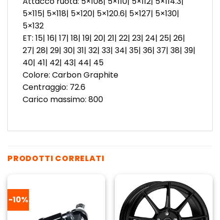
Attacco ruota: 5×108| 5×110| 5×112| 5×114.3|
5×115| 5×118| 5×120| 5×120.6| 5×127| 5×130|
5×132
ET: 15| 16| 17| 18| 19| 20| 21| 22| 23| 24| 25| 26|
27| 28| 29| 30| 31| 32| 33| 34| 35| 36| 37| 38| 39|
40| 41| 42| 43| 44| 45
Colore: Carbon Graphite
Centraggio: 72.6
Carico massimo: 800
PRODOTTI CORRELATI
-10%