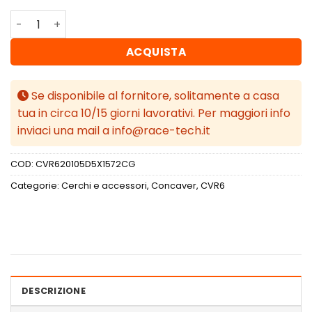
Concaver CVR6 20x10,5 ET15-45 BLANK Carbon Graphite 
ACQUISTA
Se disponibile al fornitore, solitamente a casa
tua in circa 10/15 giorni lavorativi. Per maggiori info
inviaci una mail a info@race-tech.it
COD:
CVR620105D5X1572CG
Categorie:
Cerchi e accessori
,
Concaver
,
CVR6
DESCRIZIONE