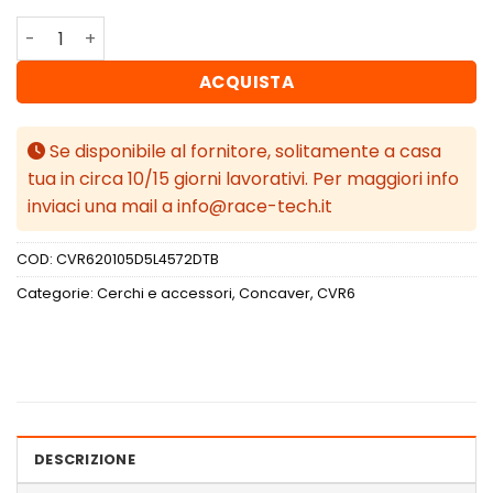
Concaver CVR6 20x10,5 ET45 5x112 Double Tinted Black q
ACQUISTA
Se disponibile al fornitore, solitamente a casa
tua in circa 10/15 giorni lavorativi. Per maggiori info
inviaci una mail a info@race-tech.it
COD:
CVR620105D5L4572DTB
Categorie:
Cerchi e accessori
,
Concaver
,
CVR6
DESCRIZIONE