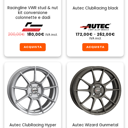
Racingline VWR stud & nut
Autec ClubRacing black
kit conversione
colonnette e dadi
Il
Il
Fascia
200,00
€
180,00
€
172,00
€
-
262,00
€
IVA incl.
prezzo
prezzo
di
IVA incl.
originale
attuale
prezzo
era:
è:
da
ACQUISTA
ACQUISTA
200,00€.
180,00€.
172,00
a
Questo
Questo
262,0
prodotto
prodotto
ha
ha
più
più
varianti.
varianti.
Le
Le
opzioni
opzioni
possono
possono
essere
essere
scelte
scelte
nella
nella
pagina
pagina
Autec ClubRacing Hyper
Autec Wizard Gunmetal
del
del