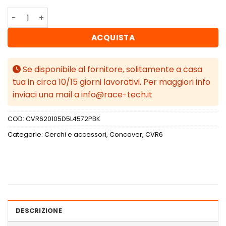
Concaver CVR6 20x10,5 ET45 5x112 Platinum Black quanti
ACQUISTA
Se disponibile al fornitore, solitamente a casa
tua in circa 10/15 giorni lavorativi. Per maggiori info
inviaci una mail a info@race-tech.it
COD:
CVR620105D5L4572PBK
Categorie:
Cerchi e accessori
,
Concaver
,
CVR6
DESCRIZIONE