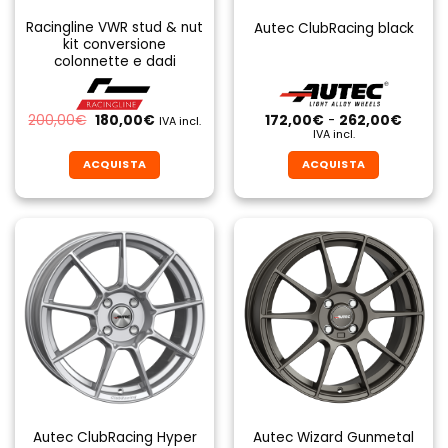
Racingline VWR stud & nut
Autec ClubRacing black
kit conversione
colonnette e dadi
Il
Il
Fascia
200,00
€
180,00
€
172,00
€
-
262,00
€
IVA incl.
prezzo
prezzo
di
IVA incl.
originale
attuale
prezzo
era:
è:
da
ACQUISTA
ACQUISTA
200,00€.
180,00€.
172,00
a
Questo
Questo
262,0
prodotto
prodotto
ha
ha
più
più
varianti.
varianti.
Le
Le
opzioni
opzioni
possono
possono
essere
essere
scelte
scelte
nella
nella
pagina
pagina
Autec ClubRacing Hyper
Autec Wizard Gunmetal
del
del