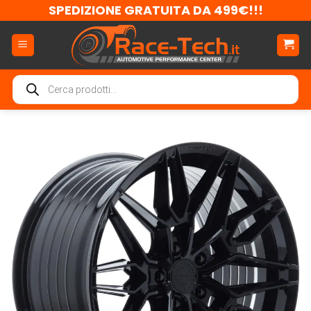
Salta
SPEDIZIONE GRATUITA DA 499€!!!
ai
contenuti
Ricerca
prodotti