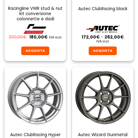
Racingline VWR stud & nut
Autec ClubRacing black
kit conversione
colonnette e dadi
Il
Il
Fascia
200,00
€
180,00
€
172,00
€
-
262,00
€
IVA incl.
prezzo
prezzo
di
IVA incl.
originale
attuale
prezzo
era:
è:
da
ACQUISTA
ACQUISTA
200,00€.
180,00€.
172,00
a
Questo
Questo
262,0
prodotto
prodotto
ha
ha
più
più
varianti.
varianti.
Le
Le
opzioni
opzioni
possono
possono
essere
essere
scelte
scelte
nella
nella
pagina
pagina
Autec ClubRacing Hyper
Autec Wizard Gunmetal
del
del