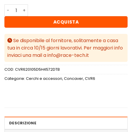
Concaver CVR6 20x10,5 ET45 5x114,3 Double Tinted Black
ACQUISTA
Se disponibile al fornitore, solitamente a casa
tua in circa 10/15 giorni lavorativi. Per maggiori info
inviaci una mail a info@race-tech.it
COD:
CVR620105D5H4572DTB
Categorie:
Cerchi e accessori
,
Concaver
,
CVR6
DESCRIZIONE