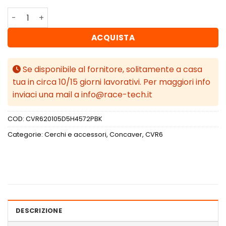
Concaver CVR6 20x10,5 ET45 5x114,3 Platinum Black quan
ACQUISTA
Se disponibile al fornitore, solitamente a casa
tua in circa 10/15 giorni lavorativi. Per maggiori info
inviaci una mail a info@race-tech.it
COD:
CVR620105D5H4572PBK
Categorie:
Cerchi e accessori
,
Concaver
,
CVR6
DESCRIZIONE