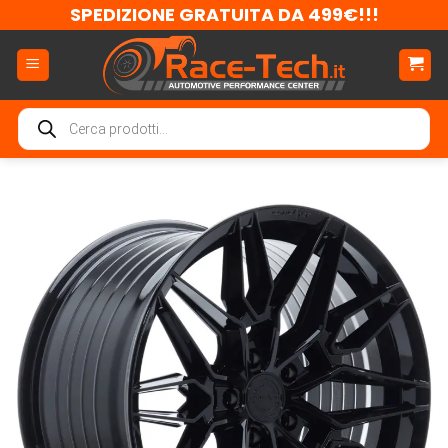
Salta
SPEDIZIONE GRATUITA DA 499€!!!
ai
contenuti
Ricerca
prodotti