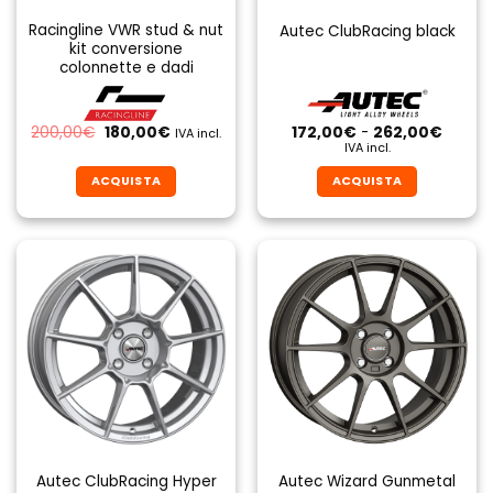
Racingline VWR stud & nut
Autec ClubRacing black
kit conversione
colonnette e dadi
Il
Il
Fascia
200,00
€
180,00
€
172,00
€
-
262,00
€
IVA incl.
prezzo
prezzo
di
IVA incl.
originale
attuale
prezzo
era:
è:
da
ACQUISTA
ACQUISTA
200,00€.
180,00€.
172,00
a
Questo
Questo
262,0
prodotto
prodotto
ha
ha
più
più
varianti.
varianti.
Le
Le
opzioni
opzioni
possono
possono
essere
essere
scelte
scelte
nella
nella
pagina
pagina
Autec ClubRacing Hyper
Autec Wizard Gunmetal
del
del