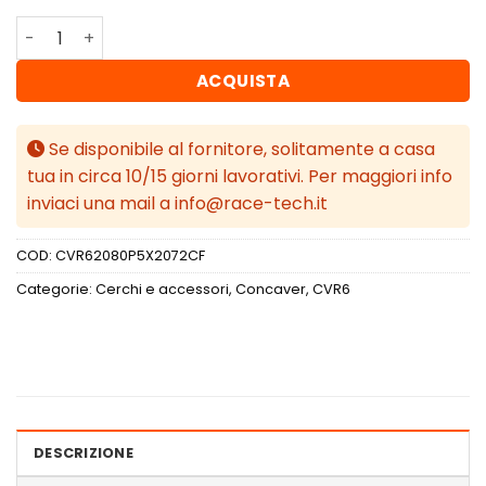
Concaver CVR6 20x8 ET20-40 BLANK Custom Finish quan
ACQUISTA
Se disponibile al fornitore, solitamente a casa
tua in circa 10/15 giorni lavorativi. Per maggiori info
inviaci una mail a info@race-tech.it
COD:
CVR62080P5X2072CF
Categorie:
Cerchi e accessori
,
Concaver
,
CVR6
DESCRIZIONE