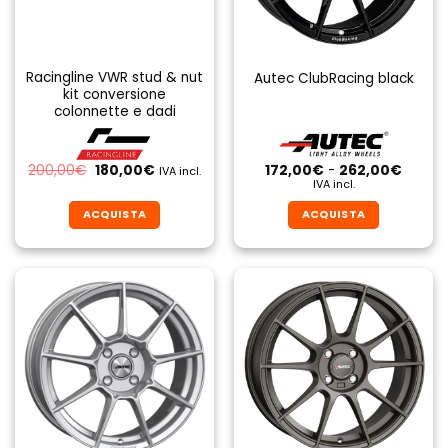
Racingline VWR stud & nut
Autec ClubRacing black
kit conversione
colonnette e dadi
Il
Il
Fascia
200,00
€
180,00
€
172,00
€
-
262,00
€
IVA incl.
prezzo
prezzo
di
IVA incl.
originale
attuale
prezzo
era:
è:
da
ACQUISTA
ACQUISTA
200,00€.
180,00€.
172,00
a
Questo
Questo
262,0
prodotto
prodotto
ha
ha
più
più
varianti.
varianti.
Le
Le
opzioni
opzioni
possono
possono
essere
essere
scelte
scelte