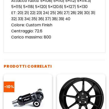
Attacco ruota: 5×108| 5×110| 5×112| 5×114.3|
5×115| 5×118| 5×120| 5×120.6| 5×127| 5×130
ET: 20| 21| 22| 23| 24| 25| 26| 27| 28| 29| 30| 31|
32| 33| 34| 35| 36| 37| 38| 39| 40
Colore: Custom Finish
Centraggio: 72.6
Carico massimo: 800
PRODOTTI CORRELATI
-10%