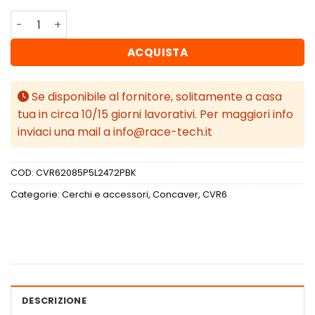
Concaver CVR6 20x8,5 ET24 5x112 Platinum Black quantit
ACQUISTA
Se disponibile al fornitore, solitamente a casa
tua in circa 10/15 giorni lavorativi. Per maggiori info
inviaci una mail a info@race-tech.it
COD:
CVR62085P5L2472PBK
Categorie:
Cerchi e accessori
,
Concaver
,
CVR6
DESCRIZIONE