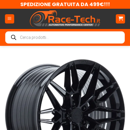
Salta
SPEDIZIONE GRATUITA DA 499€!!!
ai
contenuti
Ricerca
prodotti