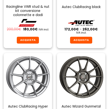
Racingline VWR stud & nut
Autec ClubRacing black
kit conversione
colonnette e dadi
Il
Il
Fascia
200,00
€
180,00
€
172,00
€
-
262,00
€
IVA incl.
prezzo
prezzo
di
IVA incl.
originale
attuale
prezzo
era:
è:
da
ACQUISTA
ACQUISTA
200,00€.
180,00€.
172,00
a
Questo
Questo
262,0
prodotto
prodotto
ha
ha
più
più
varianti.
varianti.
Le
Le
opzioni
opzioni
possono
possono
essere
essere
scelte
scelte
nella
nella
pagina
pagina
Autec ClubRacing Hyper
Autec Wizard Gunmetal
del
del