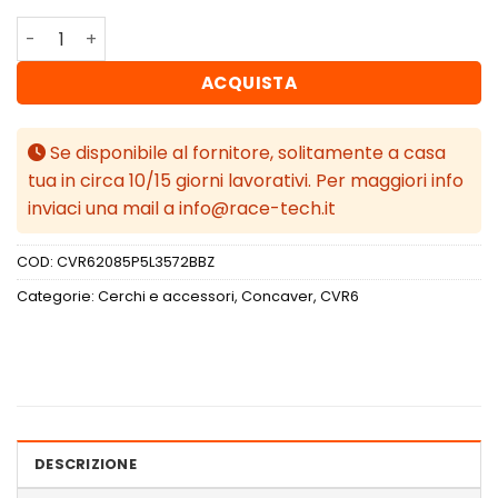
Concaver CVR6 20x8,5 ET35 5x112 Brushed Bronze quanti
ACQUISTA
Se disponibile al fornitore, solitamente a casa
tua in circa 10/15 giorni lavorativi. Per maggiori info
inviaci una mail a info@race-tech.it
COD:
CVR62085P5L3572BBZ
Categorie:
Cerchi e accessori
,
Concaver
,
CVR6
DESCRIZIONE