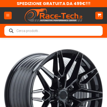
Salta
SPEDIZIONE GRATUITA DA 499€!!!
ai
contenuti
Ricerca
prodotti