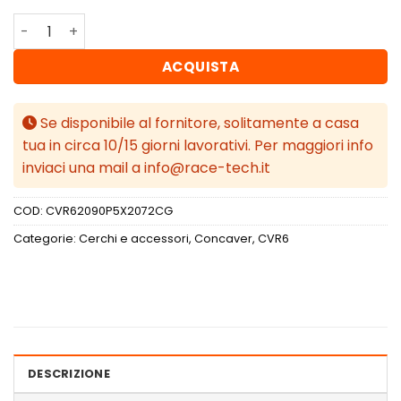
Concaver CVR6 20x9 ET20-51 BLANK Carbon Graphite qu
ACQUISTA
Se disponibile al fornitore, solitamente a casa
tua in circa 10/15 giorni lavorativi. Per maggiori info
inviaci una mail a info@race-tech.it
COD:
CVR62090P5X2072CG
Categorie:
Cerchi e accessori
,
Concaver
,
CVR6
DESCRIZIONE