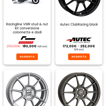
Racingline VWR stud & nut
Autec ClubRacing black
kit conversione
colonnette e dadi
Il
Il
Fascia
200,00
€
180,00
€
172,00
€
-
262,00
€
IVA incl.
prezzo
prezzo
di
IVA incl.
originale
attuale
prezzo
era:
è:
da
ACQUISTA
ACQUISTA
200,00€.
180,00€.
172,00
a
Questo
Questo
262,0
prodotto
prodotto
ha
ha
più
più
varianti.
varianti.
Le
Le
opzioni
opzioni
possono
possono
essere
essere