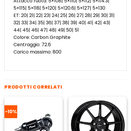
Attacco ruota: 5×108| 5×110| 5×112| 5×114.3|
5×115| 5×118| 5×120| 5×120.6| 5×127| 5×130
ET: 20| 21| 22| 23| 24| 25| 26| 27| 28| 29| 30| 31|
32| 33| 34| 35| 36| 37| 38| 39| 40| 41| 42| 43|
44| 45| 46| 47| 48| 49| 50| 51
Colore: Carbon Graphite
Centraggio: 72.6
Carico massimo: 800
PRODOTTI CORRELATI
-10%