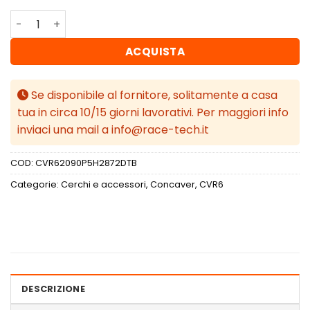
Concaver CVR6 20x9 ET28 5x114,3 Double Tinted Black qu
ACQUISTA
Se disponibile al fornitore, solitamente a casa
tua in circa 10/15 giorni lavorativi. Per maggiori info
inviaci una mail a info@race-tech.it
COD:
CVR62090P5H2872DTB
Categorie:
Cerchi e accessori
,
Concaver
,
CVR6
DESCRIZIONE