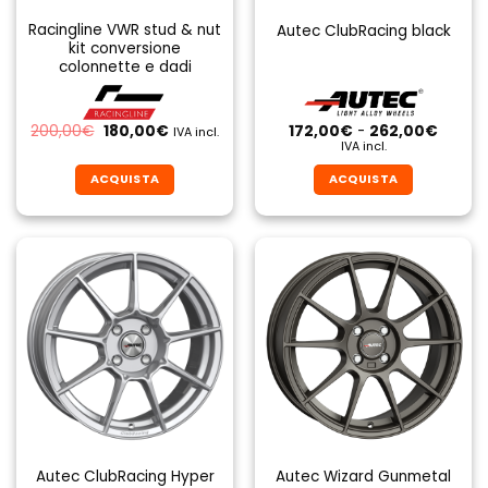
Racingline VWR stud & nut
Autec ClubRacing black
kit conversione
colonnette e dadi
Il
Il
Fascia
200,00
€
180,00
€
172,00
€
-
262,00
€
IVA incl.
prezzo
prezzo
di
IVA incl.
originale
attuale
prezzo
era:
è:
da
ACQUISTA
ACQUISTA
200,00€.
180,00€.
172,00
a
Questo
Questo
262,0
prodotto
prodotto
ha
ha
più
più
varianti.
varianti.
Le
Le
opzioni
opzioni
possono
possono
essere
essere
scelte
scelte
nella
nella
pagina
pagina
Autec ClubRacing Hyper
Autec Wizard Gunmetal
del
del