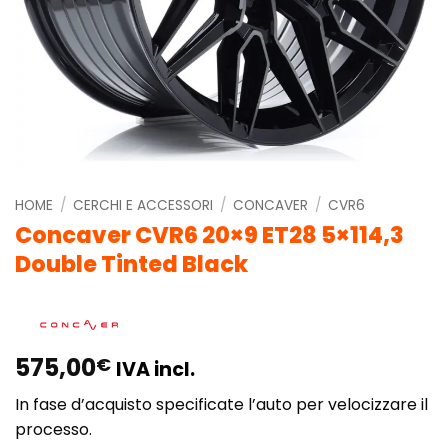
HOME
/
CERCHI E ACCESSORI
/
CONCAVER
/
CVR6
Concaver CVR6 20×9 ET28 5×114,3
Double Tinted Black
575,00
€
IVA incl.
In fase d’acquisto specificate l’auto per velocizzare il
processo.