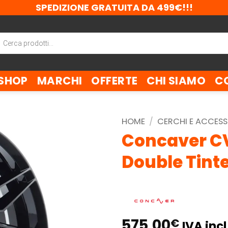
SPEDIZIONE GRATUITA DA 499€!!!
ca
tti
SHOP
MARCHI
OFFERTE
CHI SIAMO
C
HOME
/
CERCHI E ACCESS
Concaver CV
Double Tint
575,00
€
IVA incl