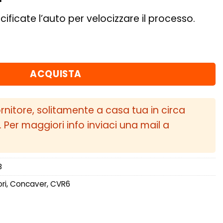
cificate l’auto per velocizzare il processo.
35 5x114,3 Double Tinted Black quantità
ACQUISTA
ornitore, solitamente a casa tua in circa
i. Per maggiori info inviaci una mail a
B
ri
,
Concaver
,
CVR6