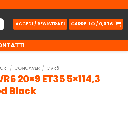
ACCEDI / REGISTRATI
CARRELLO /
0,00
€
ONTATTI
ORI
/
CONCAVER
/
CVR6
R6 20×9 ET35 5×114,3
ed Black
.