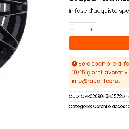
In fase d’acquisto spe
Concaver CVR6 20x9 ET
Se disponibile al f
10/15 giorni lavorativ
info@race-tech.it
COD:
CVR62090P5H3572DT
Categorie:
Cerchi e accesso