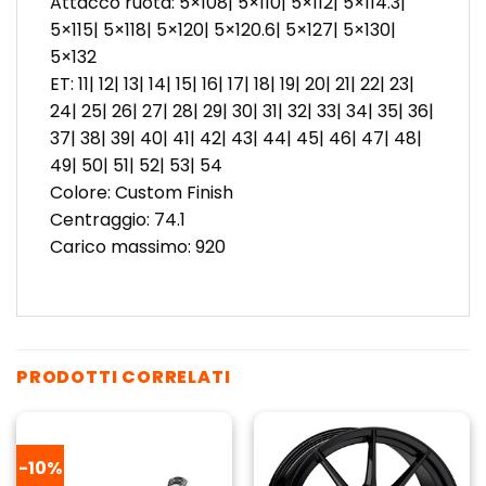
Attacco ruota: 5×108| 5×110| 5×112| 5×114.3|
5×115| 5×118| 5×120| 5×120.6| 5×127| 5×130|
5×132
ET: 11| 12| 13| 14| 15| 16| 17| 18| 19| 20| 21| 22| 23|
24| 25| 26| 27| 28| 29| 30| 31| 32| 33| 34| 35| 36|
37| 38| 39| 40| 41| 42| 43| 44| 45| 46| 47| 48|
49| 50| 51| 52| 53| 54
Colore: Custom Finish
Centraggio: 74.1
Carico massimo: 920
PRODOTTI CORRELATI
-10%