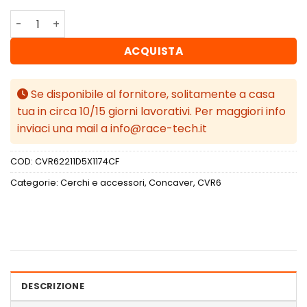
Concaver CVR6 22x11 ET11-54 BLANK Custom Finish quant
ACQUISTA
Se disponibile al fornitore, solitamente a casa
tua in circa 10/15 giorni lavorativi. Per maggiori info
inviaci una mail a info@race-tech.it
COD:
CVR62211D5X1174CF
Categorie:
Cerchi e accessori
,
Concaver
,
CVR6
DESCRIZIONE