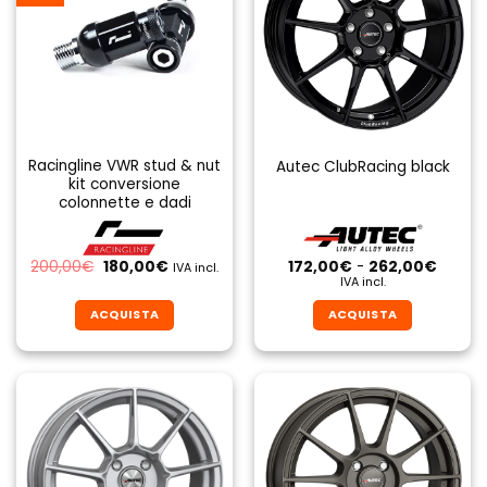
Racingline VWR stud & nut
Autec ClubRacing black
kit conversione
colonnette e dadi
Il
Il
Fascia
200,00
€
180,00
€
172,00
€
-
262,00
€
IVA incl.
prezzo
prezzo
di
IVA incl.
originale
attuale
prezzo
era:
è:
da
ACQUISTA
ACQUISTA
200,00€.
180,00€.
172,00
a
Questo
Questo
262,0
prodotto
prodotto
ha
ha
più
più
varianti.
varianti.
Le
Le
opzioni
opzioni