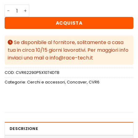
Concaver CVR6 22x9 ET10-52 BLANK Double Tinted Black
ACQUISTA
Se disponibile al fornitore, solitamente a casa
tua in circa 10/15 giorni lavorativi. Per maggiori info
inviaci una mail a info@race-tech.it
COD:
CVR62290P5X1074DTB
Categorie:
Cerchi e accessori
,
Concaver
,
CVR6
DESCRIZIONE