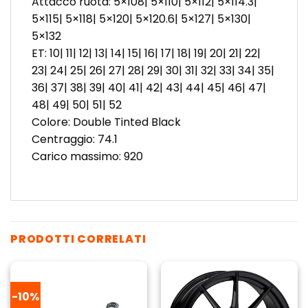
Attacco ruota: 5×108| 5×110| 5×112| 5×114.3|
5×115| 5×118| 5×120| 5×120.6| 5×127| 5×130|
5×132
ET: 10| 11| 12| 13| 14| 15| 16| 17| 18| 19| 20| 21| 22|
23| 24| 25| 26| 27| 28| 29| 30| 31| 32| 33| 34| 35|
36| 37| 38| 39| 40| 41| 42| 43| 44| 45| 46| 47|
48| 49| 50| 51| 52
Colore: Double Tinted Black
Centraggio: 74.1
Carico massimo: 920
PRODOTTI CORRELATI
-10%