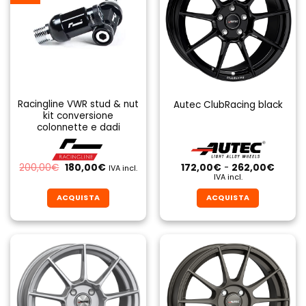
Racingline VWR stud & nut
Autec ClubRacing black
kit conversione
colonnette e dadi
Il
Il
Fascia
200,00
€
180,00
€
172,00
€
-
262,00
€
IVA incl.
prezzo
prezzo
di
IVA incl.
originale
attuale
prezzo
era:
è:
da
ACQUISTA
ACQUISTA
200,00€.
180,00€.
172,00
a
Questo
Questo
262,0
prodotto
prodotto
ha
ha
più
più
varianti.
varianti.
Le
Le
opzioni
opzioni