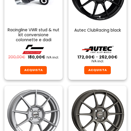
Racingline VWR stud & nut
Autec ClubRacing black
kit conversione
colonnette e dadi
Il
Il
Fascia
200,00
€
180,00
€
172,00
€
-
262,00
€
IVA incl.
prezzo
prezzo
di
IVA incl.
originale
attuale
prezzo
era:
è:
da
ACQUISTA
ACQUISTA
200,00€.
180,00€.
172,00
a
Questo
Questo
262,0
prodotto
prodotto
ha
ha
più
più
varianti.
varianti.
Le
Le
opzioni
opzioni
possono
possono
essere
essere