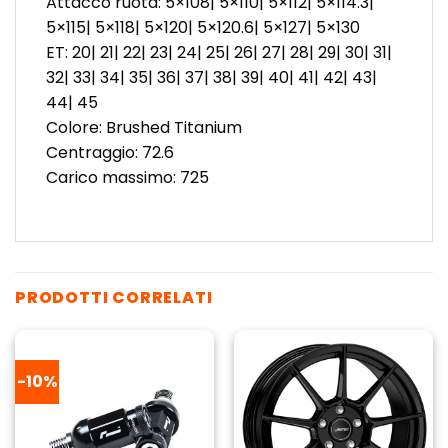
Attacco ruota: 5×108| 5×110| 5×112| 5×114.3|
5×115| 5×118| 5×120| 5×120.6| 5×127| 5×130
ET: 20| 21| 22| 23| 24| 25| 26| 27| 28| 29| 30| 31|
32| 33| 34| 35| 36| 37| 38| 39| 40| 41| 42| 43|
44| 45
Colore: Brushed Titanium
Centraggio: 72.6
Carico massimo: 725
PRODOTTI CORRELATI
-10%