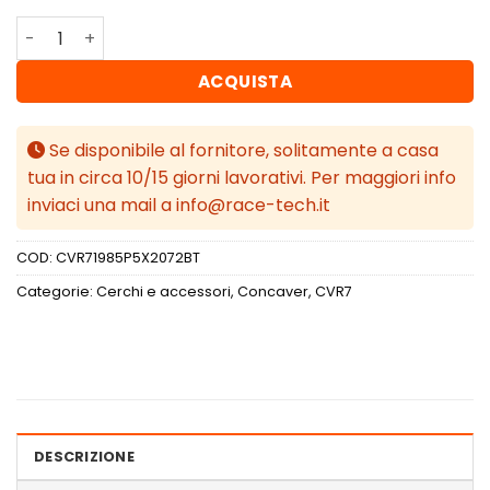
Concaver CVR7 19x8,5 ET20-45 BLANK Brushed Titanium 
ACQUISTA
Se disponibile al fornitore, solitamente a casa
tua in circa 10/15 giorni lavorativi. Per maggiori info
inviaci una mail a info@race-tech.it
COD:
CVR71985P5X2072BT
Categorie:
Cerchi e accessori
,
Concaver
,
CVR7
DESCRIZIONE