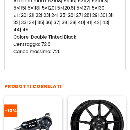
Attacco ruota: 5×108| 5×110| 5×112| 5×114.3|
5×115| 5×118| 5×120| 5×120.6| 5×127| 5×130
ET: 20| 21| 22| 23| 24| 25| 26| 27| 28| 29| 30| 31|
32| 33| 34| 35| 36| 37| 38| 39| 40| 41| 42| 43|
44| 45
Colore: Double Tinted Black
Centraggio: 72.6
Carico massimo: 725
PRODOTTI CORRELATI
-10%