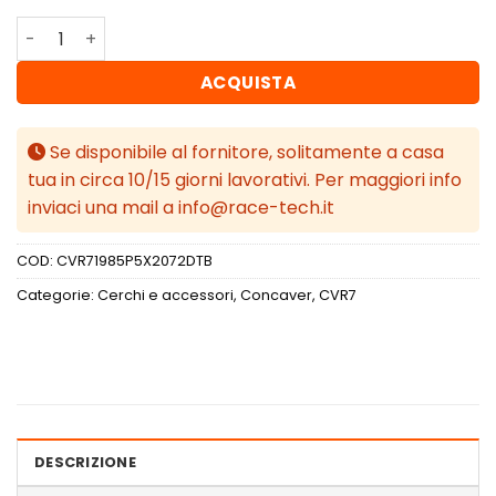
Concaver CVR7 19x8,5 ET20-45 BLANK Double Tinted Bla
ACQUISTA
Se disponibile al fornitore, solitamente a casa
tua in circa 10/15 giorni lavorativi. Per maggiori info
inviaci una mail a info@race-tech.it
COD:
CVR71985P5X2072DTB
Categorie:
Cerchi e accessori
,
Concaver
,
CVR7
DESCRIZIONE