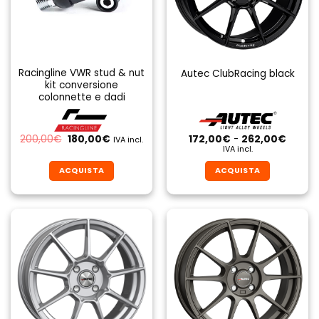
Racingline VWR stud & nut
Autec ClubRacing black
kit conversione
colonnette e dadi
Il
Il
Fascia
200,00
€
180,00
€
172,00
€
-
262,00
€
IVA incl.
prezzo
prezzo
di
IVA incl.
originale
attuale
prezzo
era:
è:
da
ACQUISTA
ACQUISTA
200,00€.
180,00€.
172,00
a
Questo
Questo
262,0
prodotto
prodotto
ha
ha
più
più
varianti.
varianti.
Le
Le
opzioni
opzioni
possono
possono
essere
essere