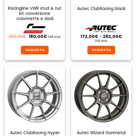
Racingline VWR stud & nut
Autec ClubRacing black
kit conversione
colonnette e dadi
Il
Il
Fascia
200,00
€
180,00
€
172,00
€
-
262,00
€
IVA incl.
prezzo
prezzo
di
IVA incl.
originale
attuale
prezzo
era:
è:
da
ACQUISTA
ACQUISTA
200,00€.
180,00€.
172,00
a
Questo
Questo
262,0
prodotto
prodotto
ha
ha
più
più
varianti.
varianti.
Le
Le
opzioni
opzioni
possono
possono
essere
essere
scelte
scelte
nella
nella
pagina
pagina
Autec ClubRacing Hyper
Autec Wizard Gunmetal
del
del