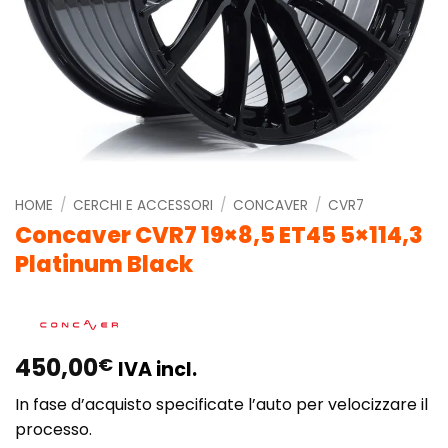
HOME
/
CERCHI E ACCESSORI
/
CONCAVER
/
CVR7
Concaver CVR7 19×8,5 ET45 5×114,3
Platinum Black
450,00
€
IVA incl.
In fase d’acquisto specificate l’auto per velocizzare il
processo.