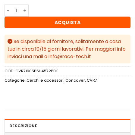
Concaver CVR7 19x8,5 ET45 5x114,3 Platinum Black quant
ACQUISTA
Se disponibile al fornitore, solitamente a casa
tua in circa 10/15 giorni lavorativi. Per maggiori info
inviaci una mail a info@race-tech.it
COD:
CVR71985P5H4572PBK
Categorie:
Cerchi e accessori
,
Concaver
,
CVR7
DESCRIZIONE