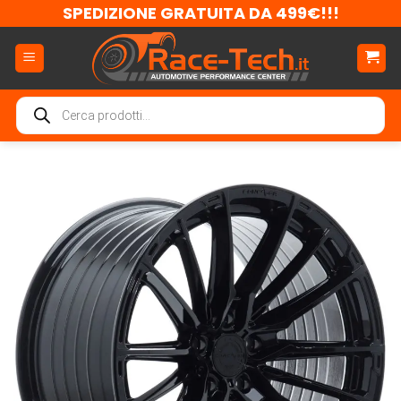
Salta
SPEDIZIONE GRATUITA DA 499€!!!
ai
contenuti
Ricerca
prodotti