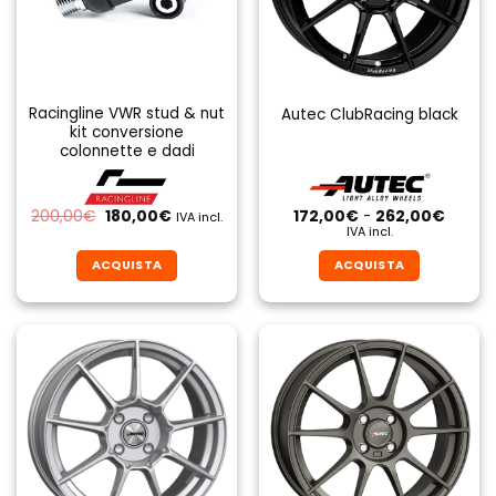
Racingline VWR stud & nut
Autec ClubRacing black
kit conversione
colonnette e dadi
Il
Il
Fascia
200,00
€
180,00
€
172,00
€
-
262,00
€
IVA incl.
prezzo
prezzo
di
IVA incl.
originale
attuale
prezzo
era:
è:
da
ACQUISTA
ACQUISTA
200,00€.
180,00€.
172,00
a
Questo
Questo
262,0
prodotto
prodotto
ha
ha
più
più
varianti.
varianti.
Le
Le
opzioni
opzioni
possono
possono
essere
essere