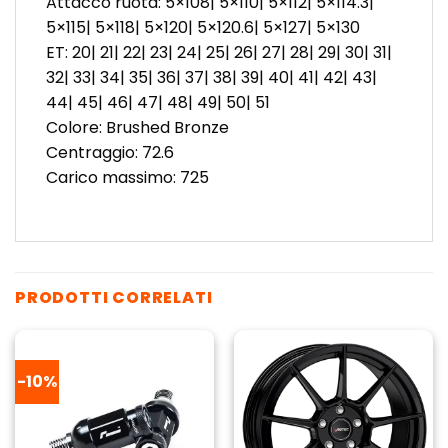
Attacco ruota: 5×108| 5×110| 5×112| 5×114.3|
5×115| 5×118| 5×120| 5×120.6| 5×127| 5×130
ET: 20| 21| 22| 23| 24| 25| 26| 27| 28| 29| 30| 31|
32| 33| 34| 35| 36| 37| 38| 39| 40| 41| 42| 43|
44| 45| 46| 47| 48| 49| 50| 51
Colore: Brushed Bronze
Centraggio: 72.6
Carico massimo: 725
PRODOTTI CORRELATI
-10%