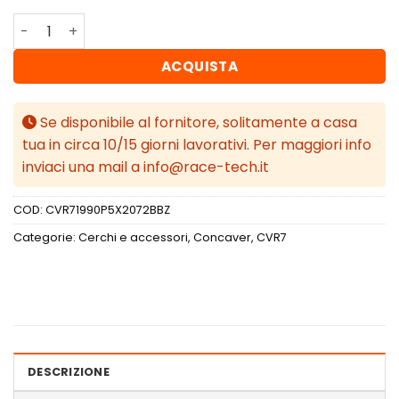
Concaver CVR7 19x9 ET20-51 BLANK Brushed Bronze quan
ACQUISTA
Se disponibile al fornitore, solitamente a casa
tua in circa 10/15 giorni lavorativi. Per maggiori info
inviaci una mail a info@race-tech.it
COD:
CVR71990P5X2072BBZ
Categorie:
Cerchi e accessori
,
Concaver
,
CVR7
DESCRIZIONE