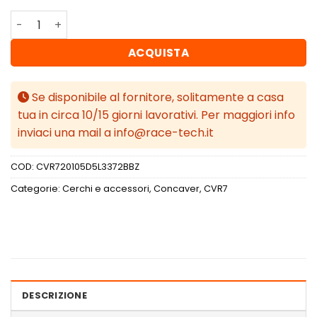
Concaver CVR7 20x10,5 ET33 5x112 Brushed Bronze quant
ACQUISTA
Se disponibile al fornitore, solitamente a casa
tua in circa 10/15 giorni lavorativi. Per maggiori info
inviaci una mail a info@race-tech.it
COD:
CVR720105D5L3372BBZ
Categorie:
Cerchi e accessori
,
Concaver
,
CVR7
DESCRIZIONE