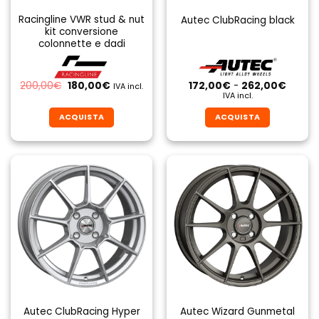
Racingline VWR stud & nut
Autec ClubRacing black
kit conversione
colonnette e dadi
Il
Il
Fascia
200,00
€
180,00
€
172,00
€
-
262,00
€
IVA incl.
prezzo
prezzo
di
IVA incl.
originale
attuale
prezzo
era:
è:
da
ACQUISTA
ACQUISTA
200,00€.
180,00€.
172,00
a
Questo
Questo
262,0
prodotto
prodotto
ha
ha
più
più
varianti.
varianti.
Le
Le
opzioni
opzioni
possono
possono
essere
essere
scelte
scelte
nella
nella
pagina
pagina
Autec ClubRacing Hyper
Autec Wizard Gunmetal
del
del