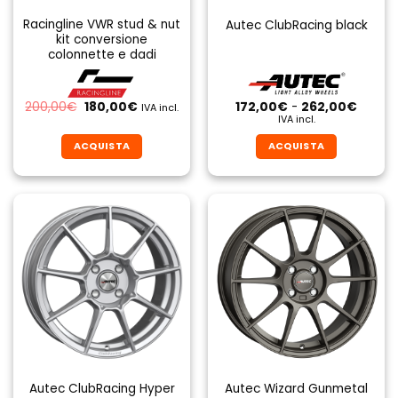
Racingline VWR stud & nut
Autec ClubRacing black
kit conversione
colonnette e dadi
Il
Il
Fascia
200,00
€
180,00
€
172,00
€
-
262,00
€
IVA incl.
prezzo
prezzo
di
IVA incl.
originale
attuale
prezzo
era:
è:
da
ACQUISTA
ACQUISTA
200,00€.
180,00€.
172,00
a
Questo
Questo
262,0
prodotto
prodotto
ha
ha
più
più
varianti.
varianti.
Le
Le
opzioni
opzioni
possono
possono
essere
essere
scelte
scelte
nella
nella
pagina
pagina
Autec ClubRacing Hyper
Autec Wizard Gunmetal
del
del