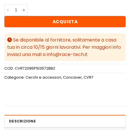
Concaver CVR7 20x8,5 ET35 5x120 Brushed Bronze quant
ACQUISTA
Se disponibile al fornitore, solitamente a casa
tua in circa 10/15 giorni lavorativi. Per maggiori info
inviaci una mail a info@race-tech.it
COD:
CVR72085P5I3572BBZ
Categorie:
Cerchi e accessori
,
Concaver
,
CVR7
DESCRIZIONE