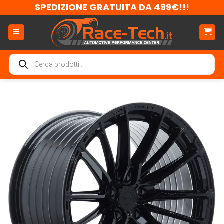
Salta
SPEDIZIONE GRATUITA DA 499€!!!
ai
contenuti
Ricerca
prodotti