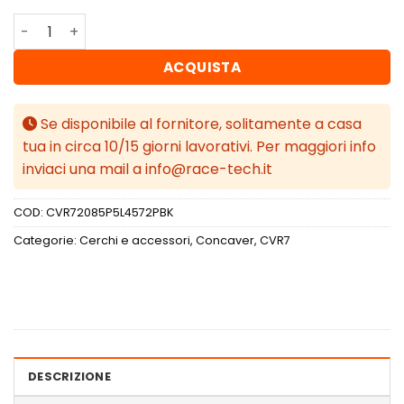
Concaver CVR7 20x8,5 ET45 5x112 Platinum Black quantit
ACQUISTA
Se disponibile al fornitore, solitamente a casa
tua in circa 10/15 giorni lavorativi. Per maggiori info
inviaci una mail a info@race-tech.it
COD:
CVR72085P5L4572PBK
Categorie:
Cerchi e accessori
,
Concaver
,
CVR7
DESCRIZIONE