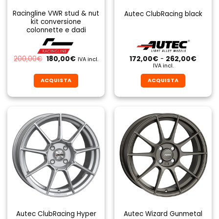
Racingline VWR stud & nut
Autec ClubRacing black
kit conversione
colonnette e dadi
Il
Il
Fascia
200,00
€
180,00
€
172,00
€
-
262,00
€
IVA incl.
prezzo
prezzo
di
IVA incl.
originale
attuale
prezzo
era:
è:
da
ACQUISTA
ACQUISTA
200,00€.
180,00€.
172,00
a
Questo
Questo
262,0
prodotto
prodotto
ha
ha
più
più
varianti.
varianti.
Le
Le
opzioni
opzioni
possono
possono
essere
essere
scelte
scelte
nella
nella
pagina
pagina
Autec ClubRacing Hyper
Autec Wizard Gunmetal
del
del