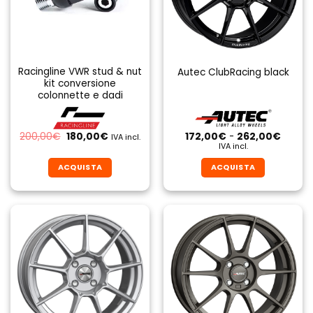
Racingline VWR stud & nut
Autec ClubRacing black
kit conversione
colonnette e dadi
Il
Il
Fascia
200,00
€
180,00
€
172,00
€
-
262,00
€
IVA incl.
prezzo
prezzo
di
IVA incl.
originale
attuale
prezzo
era:
è:
da
ACQUISTA
ACQUISTA
200,00€.
180,00€.
172,00
a
Questo
Questo
262,0
prodotto
prodotto
ha
ha
più
più
varianti.
varianti.
Le
Le
opzioni
opzioni
possono
possono
essere
essere