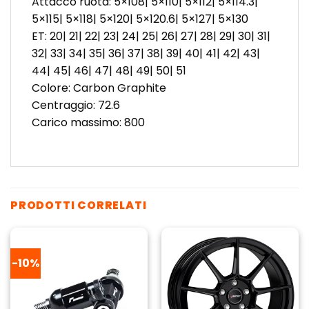
Attacco ruota: 5×108| 5×110| 5×112| 5×114.3|
5×115| 5×118| 5×120| 5×120.6| 5×127| 5×130
ET: 20| 21| 22| 23| 24| 25| 26| 27| 28| 29| 30| 31|
32| 33| 34| 35| 36| 37| 38| 39| 40| 41| 42| 43|
44| 45| 46| 47| 48| 49| 50| 51
Colore: Carbon Graphite
Centraggio: 72.6
Carico massimo: 800
PRODOTTI CORRELATI
-10%