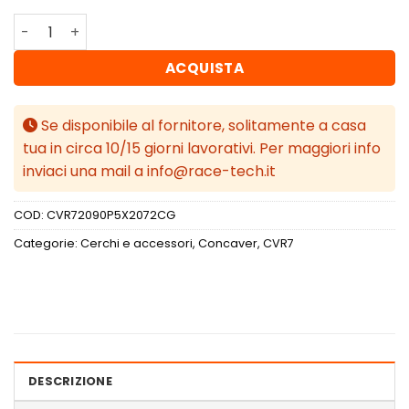
Concaver CVR7 20x9 ET20-51 BLANK Carbon Graphite qu
ACQUISTA
Se disponibile al fornitore, solitamente a casa
tua in circa 10/15 giorni lavorativi. Per maggiori info
inviaci una mail a info@race-tech.it
COD:
CVR72090P5X2072CG
Categorie:
Cerchi e accessori
,
Concaver
,
CVR7
DESCRIZIONE