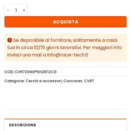
Concaver CVR7 20x9 ET28 5x114,3 Carbon Graphite quan
ACQUISTA
Se disponibile al fornitore, solitamente a casa
tua in circa 10/15 giorni lavorativi. Per maggiori info
inviaci una mail a info@race-tech.it
COD:
CVR72090P5H2872CG
Categorie:
Cerchi e accessori
,
Concaver
,
CVR7
DESCRIZIONE