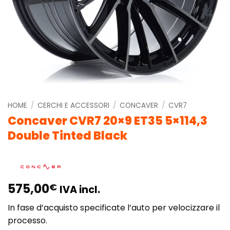
HOME
/
CERCHI E ACCESSORI
/
CONCAVER
/
CVR7
Concaver CVR7 20×9 ET35 5×114,3
Double Tinted Black
575,00
€
IVA incl.
In fase d’acquisto specificate l’auto per velocizzare il
processo.