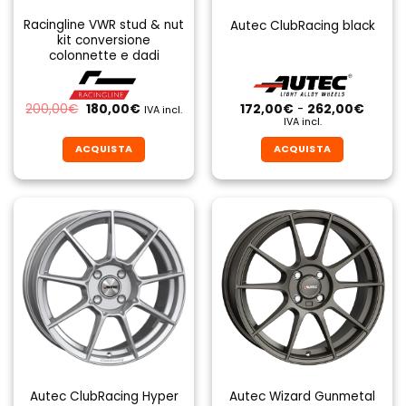
Racingline VWR stud & nut
Autec ClubRacing black
kit conversione
colonnette e dadi
Il
Il
Fascia
200,00
€
180,00
€
172,00
€
-
262,00
€
IVA incl.
prezzo
prezzo
di
IVA incl.
originale
attuale
prezzo
era:
è:
da
ACQUISTA
ACQUISTA
200,00€.
180,00€.
172,00
a
Questo
Questo
262,0
prodotto
prodotto
ha
ha
più
più
varianti.
varianti.
Le
Le
opzioni
opzioni
possono
possono
essere
essere
scelte
scelte
nella
nella
pagina
pagina
Autec ClubRacing Hyper
Autec Wizard Gunmetal
del
del