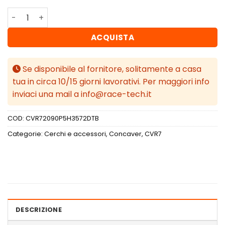
Concaver CVR7 20x9 ET35 5x114,3 Double Tinted Black qu
ACQUISTA
Se disponibile al fornitore, solitamente a casa
tua in circa 10/15 giorni lavorativi. Per maggiori info
inviaci una mail a info@race-tech.it
COD:
CVR72090P5H3572DTB
Categorie:
Cerchi e accessori
,
Concaver
,
CVR7
DESCRIZIONE