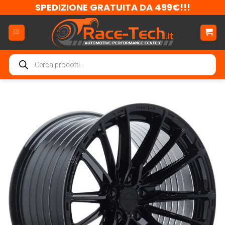
Salta
SPEDIZIONE GRATUITA DA 499€!!!
ai
contenuti
Ricerca
prodotti