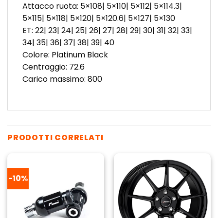
Attacco ruota: 5×108| 5×110| 5×112| 5×114.3|
5×115| 5×118| 5×120| 5×120.6| 5×127| 5×130
ET: 22| 23| 24| 25| 26| 27| 28| 29| 30| 31| 32| 33|
34| 35| 36| 37| 38| 39| 40
Colore: Platinum Black
Centraggio: 72.6
Carico massimo: 800
PRODOTTI CORRELATI
-10%