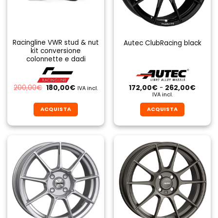
Racingline VWR stud & nut
Autec ClubRacing black
kit conversione
colonnette e dadi
Il
Il
Fascia
200,00
€
180,00
€
172,00
€
-
262,00
€
IVA incl.
prezzo
prezzo
di
IVA incl.
originale
attuale
prezzo
era:
è:
da
ACQUISTA
ACQUISTA
200,00€.
180,00€.
172,00
a
Questo
Questo
262,0
prodotto
prodotto
ha
ha
più
più
varianti.
varianti.
Le
Le
opzioni
opzioni
possono
possono
essere
essere
scelte
scelte