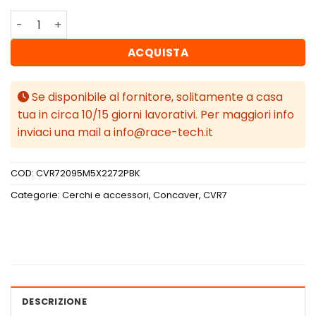
Concaver CVR7 20x9,5 ET22-40 BLANK Platinum Black qu
ACQUISTA
Se disponibile al fornitore, solitamente a casa
tua in circa 10/15 giorni lavorativi. Per maggiori info
inviaci una mail a info@race-tech.it
COD:
CVR72095M5X2272PBK
Categorie:
Cerchi e accessori
,
Concaver
,
CVR7
DESCRIZIONE