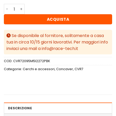
Concaver CVR7 20x9,5 ET22 5x120 Platinum Black quanti
ACQUISTA
Se disponibile al fornitore, solitamente a casa
tua in circa 10/15 giorni lavorativi. Per maggiori info
inviaci una mail a info@race-tech.it
COD:
CVR72095M5I2272PBK
Categorie:
Cerchi e accessori
,
Concaver
,
CVR7
DESCRIZIONE