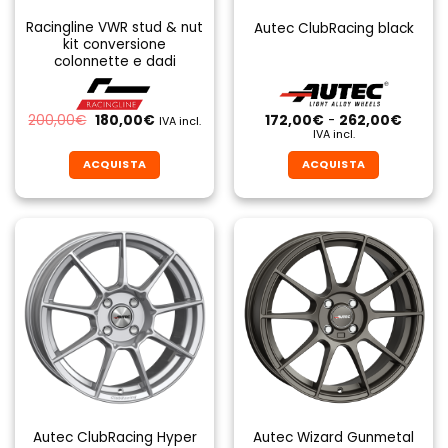
Racingline VWR stud & nut
Autec ClubRacing black
kit conversione
colonnette e dadi
Il
Il
Fascia
200,00
€
180,00
€
172,00
€
-
262,00
€
IVA incl.
prezzo
prezzo
di
IVA incl.
originale
attuale
prezzo
era:
è:
da
ACQUISTA
ACQUISTA
200,00€.
180,00€.
172,00
a
Questo
Questo
262,0
prodotto
prodotto
ha
ha
più
più
varianti.
varianti.
Le
Le
opzioni
opzioni
possono
possono
essere
essere
scelte
scelte
nella
nella
pagina
pagina
Autec ClubRacing Hyper
Autec Wizard Gunmetal
del
del