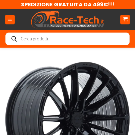
Salta
SPEDIZIONE GRATUITA DA 499€!!!
ai
contenuti
Ricerca
prodotti