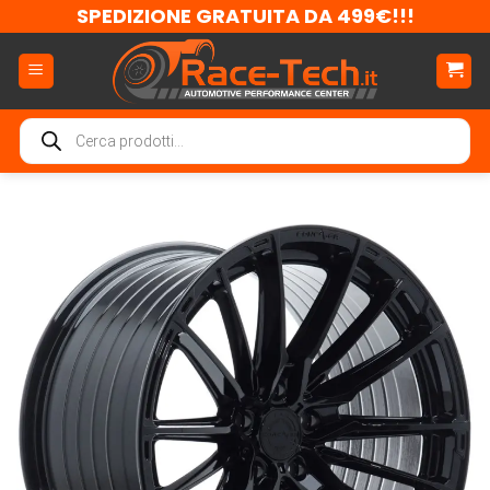
Salta
SPEDIZIONE GRATUITA DA 499€!!!
ai
contenuti
Ricerca
prodotti