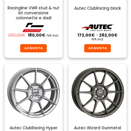
Racingline VWR stud & nut
Autec ClubRacing black
kit conversione
colonnette e dadi
Il
Il
Fascia
200,00
€
180,00
€
172,00
€
-
262,00
€
IVA incl.
prezzo
prezzo
di
IVA incl.
originale
attuale
prezzo
era:
è:
da
ACQUISTA
ACQUISTA
200,00€.
180,00€.
172,00
a
Questo
Questo
262,0
prodotto
prodotto
ha
ha
più
più
varianti.
varianti.
Le
Le
opzioni
opzioni
possono
possono
essere
essere
scelte
scelte
nella
nella
pagina
pagina
Autec ClubRacing Hyper
Autec Wizard Gunmetal
del
del