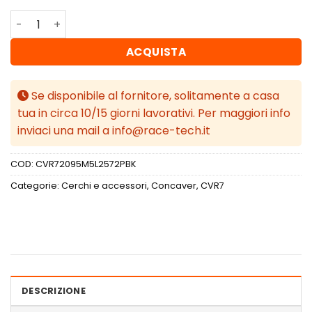
Concaver CVR7 20x9,5 ET25 5x112 Platinum Black quantit
ACQUISTA
Se disponibile al fornitore, solitamente a casa
tua in circa 10/15 giorni lavorativi. Per maggiori info
inviaci una mail a info@race-tech.it
COD:
CVR72095M5L2572PBK
Categorie:
Cerchi e accessori
,
Concaver
,
CVR7
DESCRIZIONE