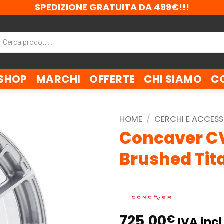
SPEDIZIONE GRATUITA DA 499€!!!
ca
tti
SHOP
MARCHI
OFFERTE
CHI SIAMO
C
HOME
/
CERCHI E ACCESS
Concaver CV
Brushed Ti
725,00
€
IVA incl