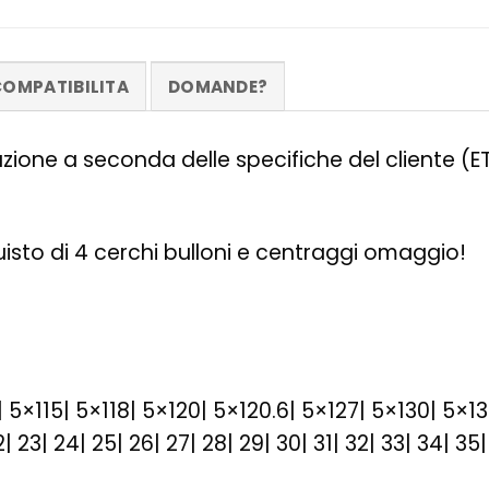
OMPATIBILITA
DOMANDE?
zazione a seconda delle specifiche del cliente (
quisto di 4 cerchi bulloni e centraggi omaggio!
| 5×115| 5×118| 5×120| 5×120.6| 5×127| 5×130| 5×1
1| 22| 23| 24| 25| 26| 27| 28| 29| 30| 31| 32| 33| 34| 