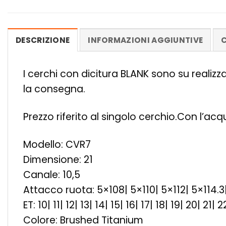
DESCRIZIONE
INFORMAZIONI AGGIUNTIVE
C
I cerchi con dicitura BLANK sono su realiz
la consegna.
Prezzo riferito al singolo cerchio.Con l’ac
Modello: CVR7
Dimensione: 21
Canale: 10,5
Attacco ruota: 5×108| 5×110| 5×112| 5×114.3
ET: 10| 11| 12| 13| 14| 15| 16| 17| 18| 19| 20| 2
Colore: Brushed Titanium