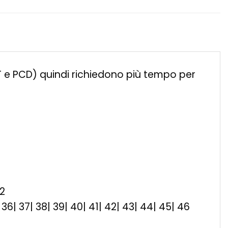
ET e PCD) quindi richiedono più tempo per
32
35| 36| 37| 38| 39| 40| 41| 42| 43| 44| 45| 46