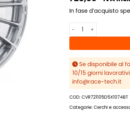
In fase d’acquisto spe
Concaver CVR7 21x10,5
Se disponibile al f
10/15 giorni lavorativ
info@race-tech.it
COD:
CVR721105D5X1074BT
Categorie:
Cerchi e accesso