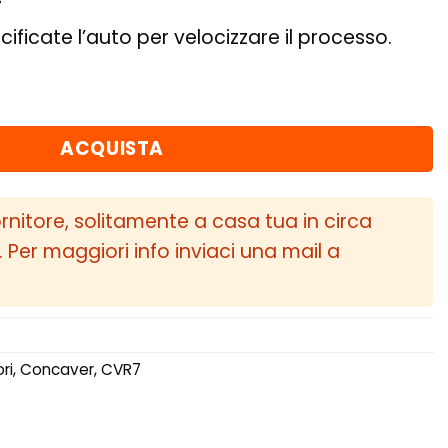
cificate l’auto per velocizzare il processo.
 ET10-46 BLANK Brushed Titanium quantità
ACQUISTA
ornitore, solitamente a casa tua in circa
i. Per maggiori info inviaci una mail a
ri
,
Concaver
,
CVR7