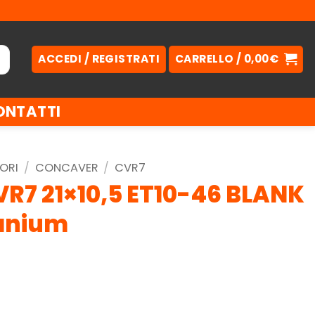
ACCEDI / REGISTRATI
CARRELLO /
0,00
€
ONTATTI
ORI
/
CONCAVER
/
CVR7
R7 21×10,5 ET10-46 BLANK
tanium
.