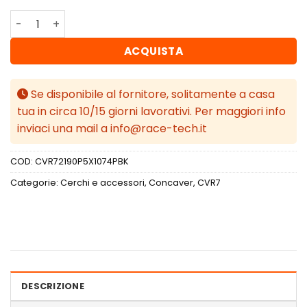
Concaver CVR7 21x9 ET10-52 BLANK Platinum Black quant
ACQUISTA
Se disponibile al fornitore, solitamente a casa
tua in circa 10/15 giorni lavorativi. Per maggiori info
inviaci una mail a info@race-tech.it
COD:
CVR72190P5X1074PBK
Categorie:
Cerchi e accessori
,
Concaver
,
CVR7
DESCRIZIONE