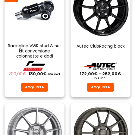
Racingline VWR stud & nut
Autec ClubRacing black
kit conversione
colonnette e dadi
Il
Il
Fascia
200,00
€
180,00
€
172,00
€
-
262,00
€
IVA incl.
prezzo
prezzo
di
IVA incl.
originale
attuale
prezzo
era:
è:
da
ACQUISTA
ACQUISTA
200,00€.
180,00€.
172,00
a
Questo
Questo
262,0
prodotto
prodotto
ha
ha
più
più
varianti.
varianti.
Le
Le
opzioni
opzioni