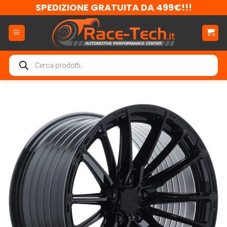
Salta
SPEDIZIONE GRATUITA DA 499€!!!
ai
contenuti
Ricerca
prodotti