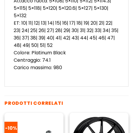
Attacco ruota: 5×108| 5×110| 5×112| 5×114.3|
5×115| 5×118| 5×120| 5×120.6| 5×127| 5×130|
5×132
ET: 10| 11| 12| 13| 14| 15| 16| 17| 18| 19| 20| 21| 22|
23| 24| 25| 26| 27| 28| 29| 30| 31| 32| 33| 34| 35|
36| 37| 38| 39| 40| 41| 42| 43| 44| 45| 46| 47|
48| 49| 50| 51| 52
Colore: Platinum Black
Centraggio: 74.1
Carico massimo: 980
PRODOTTI CORRELATI
-10%