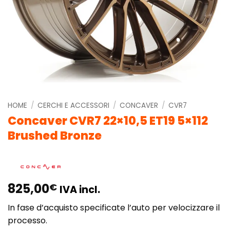
HOME
/
CERCHI E ACCESSORI
/
CONCAVER
/
CVR7
Concaver CVR7 22×10,5 ET19 5×112
Brushed Bronze
825,00
€
IVA incl.
In fase d’acquisto specificate l’auto per velocizzare il
processo.