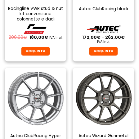
Racingline VWR stud & nut
Autec ClubRacing black
kit conversione
colonnette e dadi
Il
Il
Fascia
200,00
€
180,00
€
172,00
€
-
262,00
€
IVA incl.
prezzo
prezzo
di
IVA incl.
originale
attuale
prezzo
era:
è:
da
ACQUISTA
ACQUISTA
200,00€.
180,00€.
172,00
a
Questo
Questo
262,0
prodotto
prodotto
ha
ha
più
più
varianti.
varianti.
Le
Le
opzioni
opzioni
possono
possono
essere
essere
scelte
scelte
nella
nella
pagina
pagina
Autec ClubRacing Hyper
Autec Wizard Gunmetal
del
del