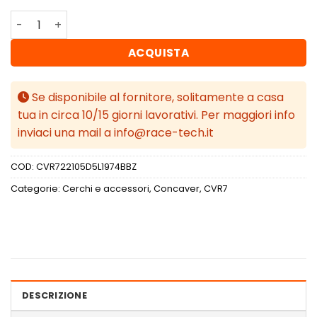
Concaver CVR7 22x10,5 ET19 5x112 Brushed Bronze quant
ACQUISTA
Se disponibile al fornitore, solitamente a casa
tua in circa 10/15 giorni lavorativi. Per maggiori info
inviaci una mail a info@race-tech.it
COD:
CVR722105D5L1974BBZ
Categorie:
Cerchi e accessori
,
Concaver
,
CVR7
DESCRIZIONE