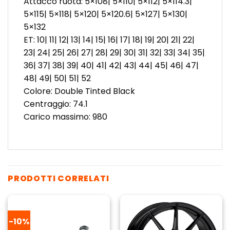
Attacco ruota: 5×108| 5×110| 5×112| 5×114.3|
5×115| 5×118| 5×120| 5×120.6| 5×127| 5×130|
5×132
ET: 10| 11| 12| 13| 14| 15| 16| 17| 18| 19| 20| 21| 22|
23| 24| 25| 26| 27| 28| 29| 30| 31| 32| 33| 34| 35|
36| 37| 38| 39| 40| 41| 42| 43| 44| 45| 46| 47|
48| 49| 50| 51| 52
Colore: Double Tinted Black
Centraggio: 74.1
Carico massimo: 980
PRODOTTI CORRELATI
-10%