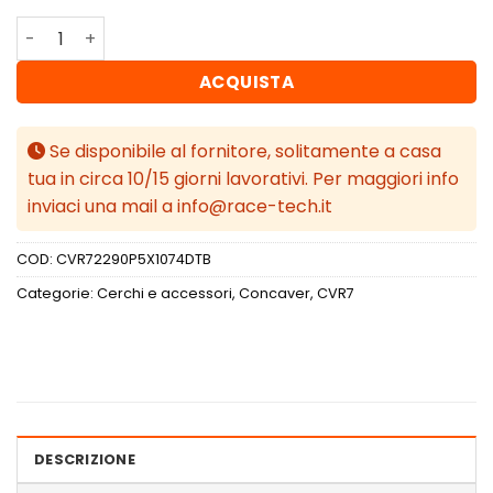
Concaver CVR7 22x9 ET10-52 BLANK Double Tinted Black
ACQUISTA
Se disponibile al fornitore, solitamente a casa
tua in circa 10/15 giorni lavorativi. Per maggiori info
inviaci una mail a info@race-tech.it
COD:
CVR72290P5X1074DTB
Categorie:
Cerchi e accessori
,
Concaver
,
CVR7
DESCRIZIONE