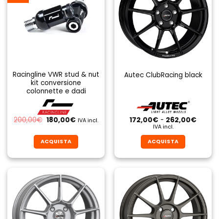
Racingline VWR stud & nut
Autec ClubRacing black
kit conversione
colonnette e dadi
Il
Il
Fascia
200,00
€
180,00
€
172,00
€
-
262,00
€
IVA incl.
prezzo
prezzo
di
IVA incl.
originale
attuale
prezzo
era:
è:
da
ACQUISTA
ACQUISTA
200,00€.
180,00€.
172,00
a
Questo
Questo
262,0
prodotto
prodotto
ha
ha
più
più
varianti.
varianti.
Le
Le
opzioni
opzioni