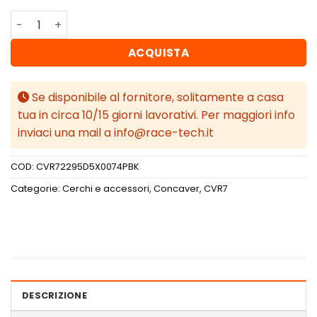
Concaver CVR7 22x9,5 ET0-35 BLANK Platinum Black qua
ACQUISTA
Se disponibile al fornitore, solitamente a casa
tua in circa 10/15 giorni lavorativi. Per maggiori info
inviaci una mail a info@race-tech.it
COD:
CVR72295D5X0074PBK
Categorie:
Cerchi e accessori
,
Concaver
,
CVR7
DESCRIZIONE