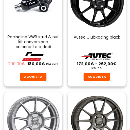
Racingline VWR stud & nut
Autec ClubRacing black
kit conversione
colonnette e dadi
Il
Il
Fascia
200,00
€
180,00
€
172,00
€
-
262,00
€
IVA incl.
prezzo
prezzo
di
IVA incl.
originale
attuale
prezzo
era:
è:
da
ACQUISTA
ACQUISTA
200,00€.
180,00€.
172,00
a
Questo
Questo
262,0
prodotto
prodotto
ha
ha
più
più
varianti.
varianti.
Le
Le
opzioni
opzioni
possono
possono