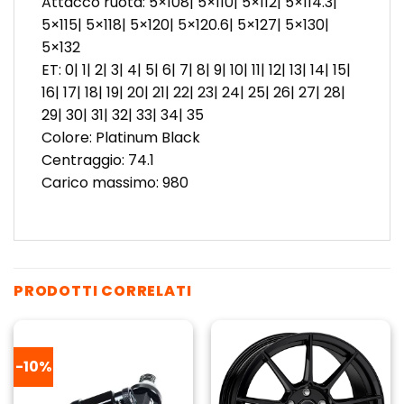
Attacco ruota: 5×108| 5×110| 5×112| 5×114.3|
5×115| 5×118| 5×120| 5×120.6| 5×127| 5×130|
5×132
ET: 0| 1| 2| 3| 4| 5| 6| 7| 8| 9| 10| 11| 12| 13| 14| 15|
16| 17| 18| 19| 20| 21| 22| 23| 24| 25| 26| 27| 28|
29| 30| 31| 32| 33| 34| 35
Colore: Platinum Black
Centraggio: 74.1
Carico massimo: 980
PRODOTTI CORRELATI
-10%