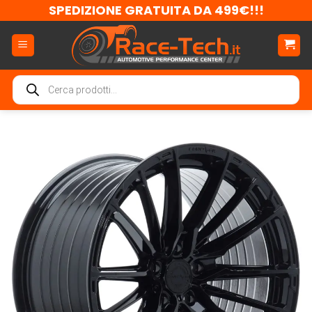
Salta
SPEDIZIONE GRATUITA DA 499€!!!
ai
contenuti
Ricerca
prodotti