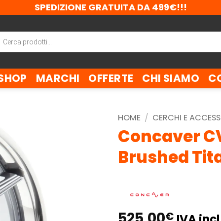
SPEDIZIONE GRATUITA DA 499€!!!
ca
tti
SHOP
MARCHI
OFFERTE
CHI SIAMO
C
HOME
/
CERCHI E ACCESS
Concaver CV
Brushed Ti
525,00
€
IVA incl