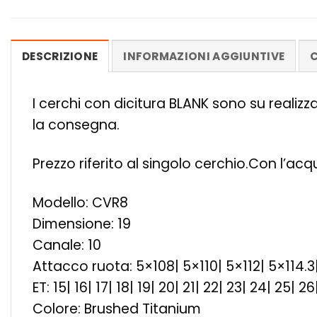
DESCRIZIONE
INFORMAZIONI AGGIUNTIVE
C
I cerchi con dicitura BLANK sono su realiz
la consegna.
Prezzo riferito al singolo cerchio.Con l’ac
Modello: CVR8
Dimensione: 19
Canale: 10
Attacco ruota: 5×108| 5×110| 5×112| 5×114.3
ET: 15| 16| 17| 18| 19| 20| 21| 22| 23| 24| 25| 
Colore: Brushed Titanium