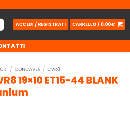
ACCEDI / REGISTRATI
CARRELLO /
0,00
€
ONTATTI
ORI
/
CONCAVER
/
CVR8
R8 19×10 ET15-44 BLANK
tanium
.