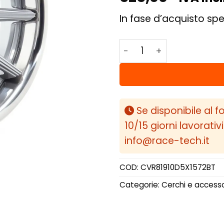
In fase d’acquisto spe
Concaver CVR8 19x10 E
Se disponibile al f
10/15 giorni lavorativ
info@race-tech.it
COD:
CVR81910D5X1572BT
Categorie:
Cerchi e accesso