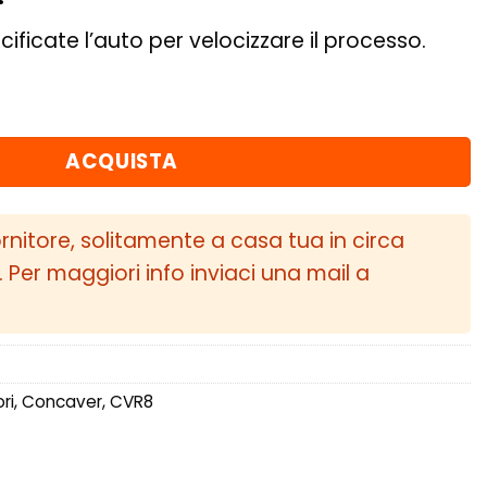
cificate l’auto per velocizzare il processo.
T15-44 BLANK Brushed Titanium quantità
ACQUISTA
ornitore, solitamente a casa tua in circa
i. Per maggiori info inviaci una mail a
ri
,
Concaver
,
CVR8