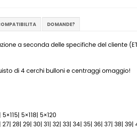
OMPATIBILITA
DOMANDE?
zazione a seconda delle specifiche del cliente (
quisto di 4 cerchi bulloni e centraggi omaggio!
| 5×115| 5×118| 5×120
26| 27| 28| 29| 30| 31| 32| 33| 34| 35| 36| 37| 38| 39