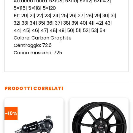
Attacco ruota: 5×108| 5×110| 5×112| 5×114.3|
5×115| 5×118| 5×120
ET: 20| 21| 22| 23| 24| 25| 26| 27| 28| 29| 30| 31|
32| 33| 34| 35| 36| 37| 38| 39| 40| 41| 42| 43|
44| 45| 46| 47| 48| 49| 50| 51| 52| 53| 54
Colore: Carbon Graphite
Centraggio: 72.6
Carico massimo: 725
PRODOTTI CORRELATI
-10%