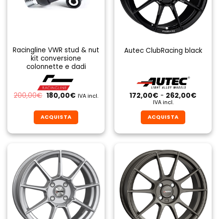
Racingline VWR stud & nut
Autec ClubRacing black
kit conversione
colonnette e dadi
Il
Il
Fascia
200,00
€
180,00
€
172,00
€
-
262,00
€
IVA incl.
prezzo
prezzo
di
IVA incl.
originale
attuale
prezzo
era:
è:
da
ACQUISTA
ACQUISTA
200,00€.
180,00€.
172,00
a
Questo
Questo
262,0
prodotto
prodotto
ha
ha
più
più
varianti.
varianti.
Le
Le
opzioni
opzioni
possono
possono
essere
essere