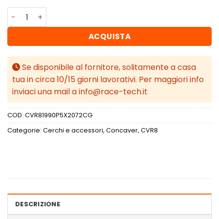
Concaver CVR8 19x9 ET20-54 BLANK Carbon Graphite qu
ACQUISTA
Se disponibile al fornitore, solitamente a casa
tua in circa 10/15 giorni lavorativi. Per maggiori info
inviaci una mail a info@race-tech.it
COD:
CVR81990P5X2072CG
Categorie:
Cerchi e accessori
,
Concaver
,
CVR8
DESCRIZIONE