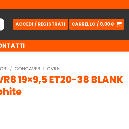
ACCEDI / REGISTRATI
CARRELLO /
0,00
€
ONTATTI
ORI
/
CONCAVER
/
CVR8
R8 19×9,5 ET20-38 BLANK
hite
.