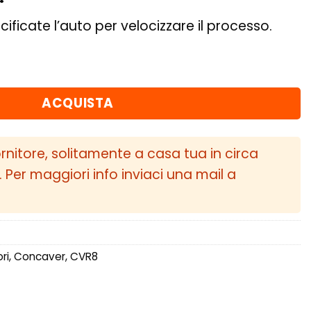
cificate l’auto per velocizzare il processo.
ET20-38 BLANK Carbon Graphite quantità
ACQUISTA
ornitore, solitamente a casa tua in circa
i. Per maggiori info inviaci una mail a
ri
,
Concaver
,
CVR8