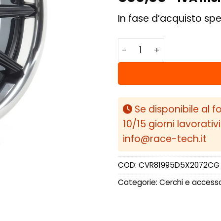
In fase d’acquisto spe
Concaver CVR8 19x9,5 
Se disponibile al f
10/15 giorni lavorativ
info@race-tech.it
COD:
CVR81995D5X2072CG
Categorie:
Cerchi e accesso