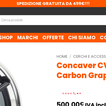
SPEDIZIONE GRATUITA DA 499€!!!
ca
tti
SHOP
MARCHI
OFFERTE
CHI SIAMO
C
HOME
/
CERCHI E ACCESS
Concaver CV
Carbon Grap
500,00
€
IVA incl