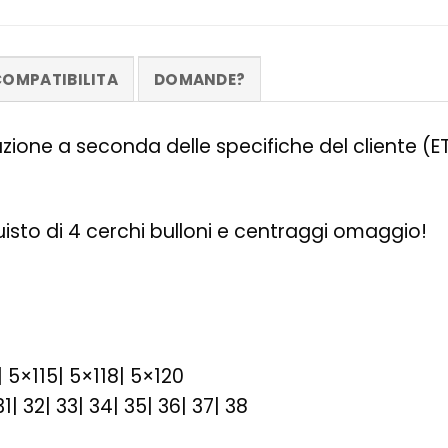
OMPATIBILITA
DOMANDE?
zazione a seconda delle specifiche del cliente (
quisto di 4 cerchi bulloni e centraggi omaggio!
| 5×115| 5×118| 5×120
31| 32| 33| 34| 35| 36| 37| 38