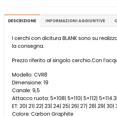
DESCRIZIONE
INFORMAZIONI AGGIUNTIVE
C
I cerchi con dicitura BLANK sono su realiz
la consegna.
Prezzo riferito al singolo cerchio.Con l’ac
Modello: CVR8
Dimensione: 19
Canale: 9,5
Attacco ruota: 5×108| 5×110| 5×112| 5×114.3
ET: 20| 21| 22| 23| 24| 25| 26| 27| 28| 29| 30| 
Colore: Carbon Graphite