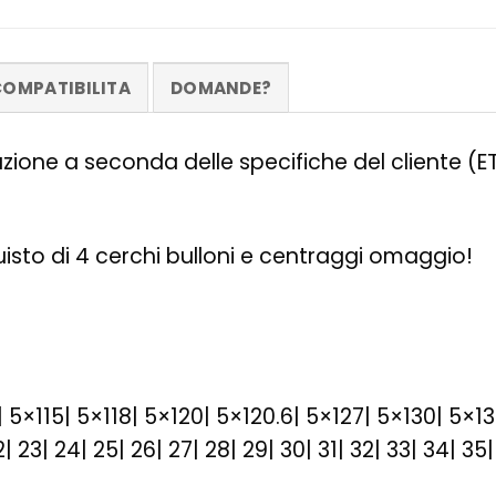
OMPATIBILITA
DOMANDE?
zazione a seconda delle specifiche del cliente (
quisto di 4 cerchi bulloni e centraggi omaggio!
| 5×115| 5×118| 5×120| 5×120.6| 5×127| 5×130| 5×1
1| 22| 23| 24| 25| 26| 27| 28| 29| 30| 31| 32| 33| 34| 