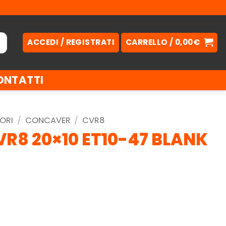
ACCEDI / REGISTRATI
CARRELLO /
0,00
€
ONTATTI
ORI
/
CONCAVER
/
CVR8
R8 20×10 ET10-47 BLANK
.