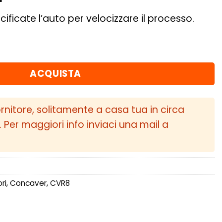
cificate l’auto per velocizzare il processo.
T10-47 BLANK Matt Black quantità
ACQUISTA
ornitore, solitamente a casa tua in circa
i. Per maggiori info inviaci una mail a
ri
,
Concaver
,
CVR8