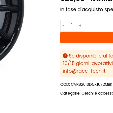
In fase d’acquisto spe
Concaver CVR8 20x10 E
Se disponibile al f
10/15 giorni lavorativ
info@race-tech.it
COD:
CVR82010D5X1072MBK
Categorie:
Cerchi e accesso