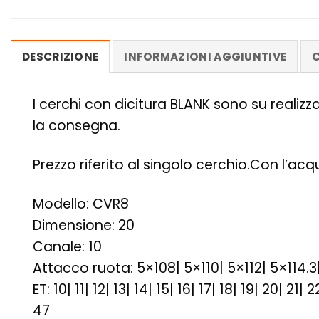
DESCRIZIONE
INFORMAZIONI AGGIUNTIVE
C
I cerchi con dicitura BLANK sono su realiz
la consegna.
Prezzo riferito al singolo cerchio.Con l’ac
Modello: CVR8
Dimensione: 20
Canale: 10
Attacco ruota: 5×108| 5×110| 5×112| 5×114.3
ET: 10| 11| 12| 13| 14| 15| 16| 17| 18| 19| 20| 2
47