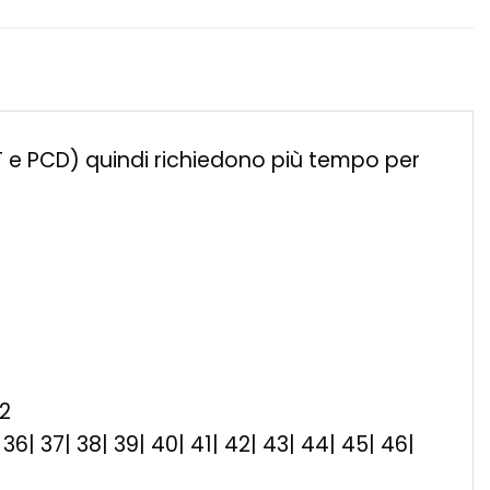
ET e PCD) quindi richiedono più tempo per
32
35| 36| 37| 38| 39| 40| 41| 42| 43| 44| 45| 46|