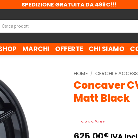
SPEDIZIONE GRATUITA DA 499€!!!
ca
tti
SHOP
MARCHI
OFFERTE
CHI SIAMO
C
HOME
/
CERCHI E ACCESS
Concaver CV
Matt Black
625,00
€
IVA incl